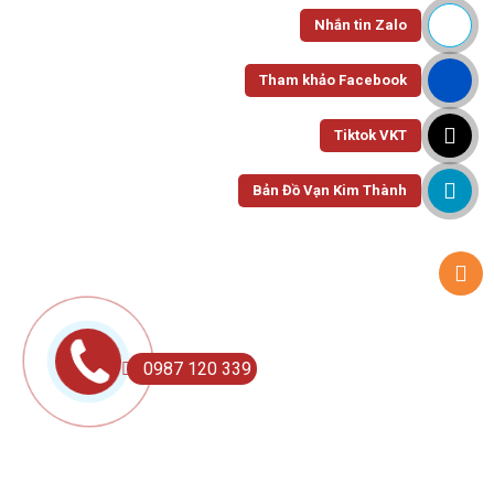
Nhắn tin Zalo
Tham khảo Facebook
Tiktok VKT
Bản Đồ Vạn Kim Thành
0987 120 339
HOME
SEARCH
MY ACCOUNT
MORE