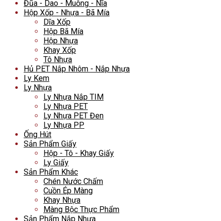
Đũa - Dao - Muỗng - Nĩa
Hộp Xốp - Nhựa - Bã Mía
Dĩa Xốp
Hộp Bã Mía
Hộp Nhựa
Khay Xốp
Tô Nhựa
Hủ PET Nắp Nhôm - Nắp Nhựa
Ly Kem
Ly Nhựa
Ly Nhựa Nắp TIM
Ly Nhựa PET
Ly Nhựa PET Đen
Ly Nhựa PP
Ống Hút
Sản Phẩm Giấy
Hộp - Tô - Khay Giấy
Ly Giấy
Sản Phẩm Khác
Chén Nước Chấm
Cuồn Ép Màng
Khay Nhựa
Màng Bộc Thực Phẩm
Sản Phẩm Nắp Nhựa