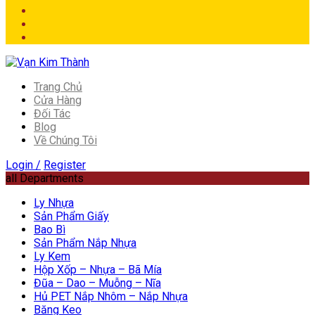
Trang Chủ
Cửa Hàng
Đối Tác
Blog
Về Chúng Tôi
Login /
Register
all Departments
Ly Nhựa
Sản Phẩm Giấy
Bao Bì
Sản Phẩm Nắp Nhựa
Ly Kem
Hộp Xốp – Nhựa – Bã Mía
Đũa – Dao – Muỗng – Nĩa
Hủ PET Nắp Nhôm – Nắp Nhựa
Băng Keo