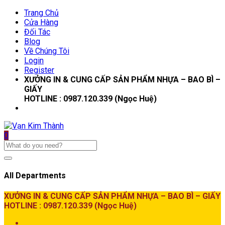
Trang Chủ
Cửa Hàng
Đối Tác
Blog
Về Chúng Tôi
Login
Register
XƯỞNG IN & CUNG CẤP SẢN PHẨM NHỰA – BAO BÌ –
GIẤY
HOTLINE : 0987.120.339 (Ngọc Huệ)
0
All Departments
XƯỞNG IN & CUNG CẤP SẢN PHẨM NHỰA – BAO BÌ – GIẤY
HOTLINE : 0987.120.339 (Ngọc Huệ)