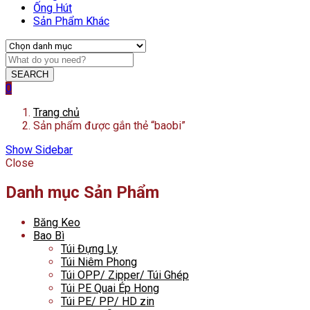
Ống Hút
Sản Phẩm Khác
SEARCH
0
Trang chủ
Sản phẩm được gắn thẻ “baobi”
Show Sidebar
Close
Danh mục Sản Phẩm
Băng Keo
Bao Bì
Túi Đựng Ly
Túi Niêm Phong
Túi OPP/ Zipper/ Túi Ghép
Túi PE Quai Ép Hong
Túi PE/ PP/ HD zin