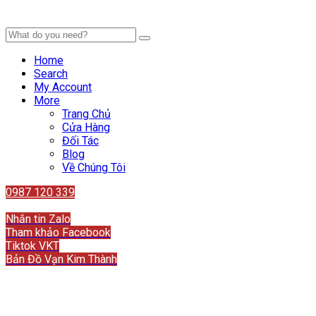
Home
Search
My Account
More
Trang Chủ
Cửa Hàng
Đối Tác
Blog
Về Chúng Tôi
0987 120 339
Liên hệ
Nhắn tin Zalo
Tham khảo Facebook
Tiktok VKT
Bản Đồ Vạn Kim Thành