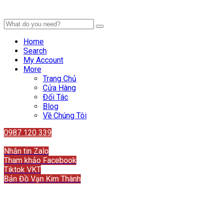
Home
Search
My Account
More
Trang Chủ
Cửa Hàng
Đối Tác
Blog
Về Chúng Tôi
0987 120 339
Liên hệ
Nhắn tin Zalo
Tham khảo Facebook
Tiktok VKT
Bản Đồ Vạn Kim Thành