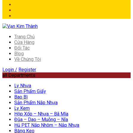
Trang Chủ
Cửa Hàng
Đối Tác
Blog
Về Chúng Tôi
Login /
Register
all Departments
Ly Nhựa
Sản Phẩm Giấy
Bao Bì
Sản Phẩm Nắp Nhựa
Ly Kem
Hộp Xốp – Nhựa – Bã Mía
Đũa – Dao – Muỗng – Nĩa
Hủ PET Nắp Nhôm – Nắp Nhựa
Băng Keo