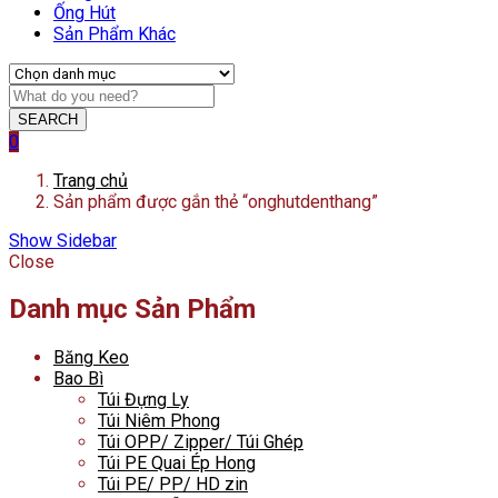
Ống Hút
Sản Phẩm Khác
SEARCH
0
Trang chủ
Sản phẩm được gắn thẻ “onghutdenthang”
Show Sidebar
Close
Danh mục Sản Phẩm
Băng Keo
Bao Bì
Túi Đựng Ly
Túi Niêm Phong
Túi OPP/ Zipper/ Túi Ghép
Túi PE Quai Ép Hong
Túi PE/ PP/ HD zin