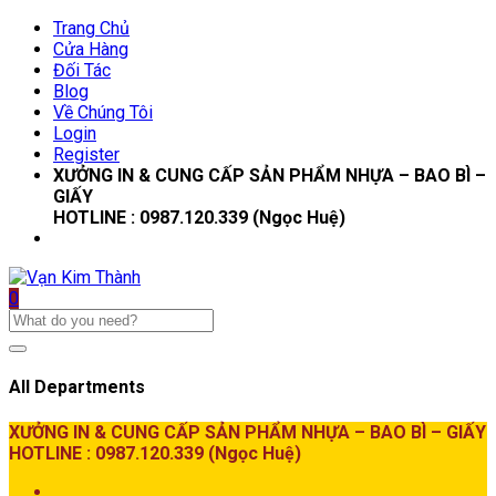
Trang Chủ
Cửa Hàng
Đối Tác
Blog
Về Chúng Tôi
Login
Register
XƯỞNG IN & CUNG CẤP SẢN PHẨM NHỰA – BAO BÌ –
GIẤY
HOTLINE : 0987.120.339 (Ngọc Huệ)
0
All Departments
XƯỞNG IN & CUNG CẤP SẢN PHẨM NHỰA – BAO BÌ – GIẤY
HOTLINE : 0987.120.339 (Ngọc Huệ)