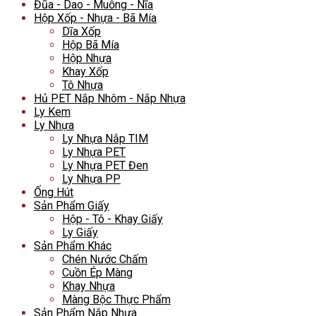
Đũa - Dao - Muỗng - Nĩa
Hộp Xốp - Nhựa - Bã Mía
Dĩa Xốp
Hộp Bã Mía
Hộp Nhựa
Khay Xốp
Tô Nhựa
Hủ PET Nắp Nhôm - Nắp Nhựa
Ly Kem
Ly Nhựa
Ly Nhựa Nắp TIM
Ly Nhựa PET
Ly Nhựa PET Đen
Ly Nhựa PP
Ống Hút
Sản Phẩm Giấy
Hộp - Tô - Khay Giấy
Ly Giấy
Sản Phẩm Khác
Chén Nước Chấm
Cuồn Ép Màng
Khay Nhựa
Màng Bộc Thực Phẩm
Sản Phẩm Nắp Nhựa