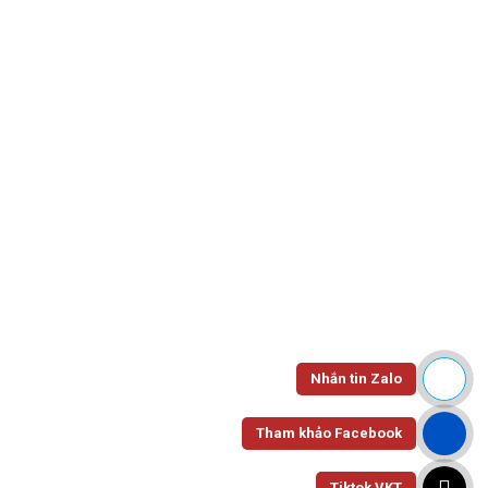
All Departments
Vertical 1
Home
Megamenu Profile
Vertical 1
Vertical 1
27 Tháng mười một, 2017
0 Comments
Find It Fast
Nhắn tin Zalo
Tham khảo Facebook
Trang Chủ
Tiktok VKT