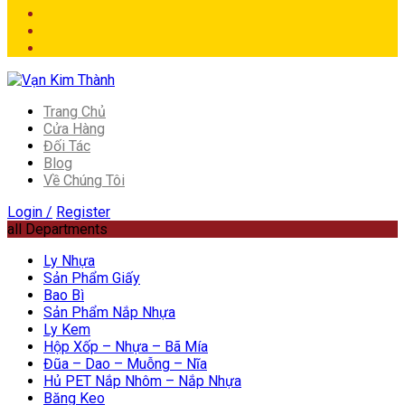
Trang Chủ
Cửa Hàng
Đối Tác
Blog
Về Chúng Tôi
Login /
Register
all Departments
Ly Nhựa
Sản Phẩm Giấy
Bao Bì
Sản Phẩm Nắp Nhựa
Ly Kem
Hộp Xốp – Nhựa – Bã Mía
Đũa – Dao – Muỗng – Nĩa
Hủ PET Nắp Nhôm – Nắp Nhựa
Băng Keo