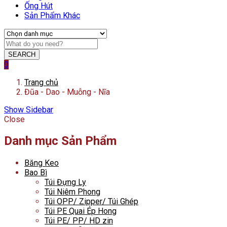
Ống Hút
Sản Phẩm Khác
SEARCH
0
Trang chủ
Đũa - Dao - Muỗng - Nĩa
Show Sidebar
Close
Danh mục Sản Phẩm
Băng Keo
Bao Bì
Túi Đựng Ly
Túi Niêm Phong
Túi OPP/ Zipper/ Túi Ghép
Túi PE Quai Ép Hong
Túi PE/ PP/ HD zin