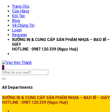
Trang Chủ
Cửa Hàng
Đối Tác
Blog
Về Chúng Tôi
Login
Register
XƯỞNG IN & CUNG CẤP SẢN PHẨM NHỰA – BAO BÌ –
GIẤY
HOTLINE : 0987.120.339 (Ngọc Huệ)
0
All Departments
XƯỞNG IN & CUNG CẤP SẢN PHẨM NHỰA – BAO BÌ – GIẤY
HOTLINE : 0987.120.339 (Ngọc Huệ)