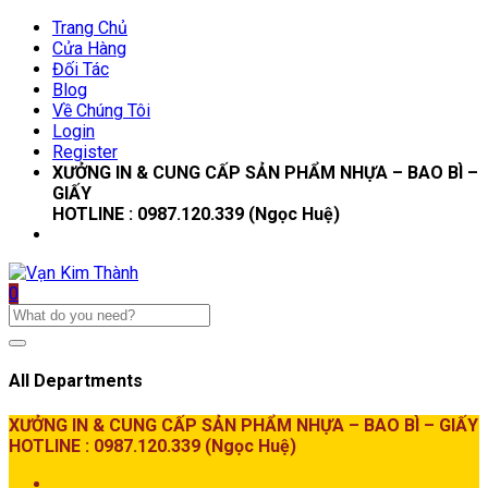
Trang Chủ
Cửa Hàng
Đối Tác
Blog
Về Chúng Tôi
Login
Register
XƯỞNG IN & CUNG CẤP SẢN PHẨM NHỰA – BAO BÌ –
GIẤY
HOTLINE : 0987.120.339 (Ngọc Huệ)
0
All Departments
XƯỞNG IN & CUNG CẤP SẢN PHẨM NHỰA – BAO BÌ – GIẤY
HOTLINE : 0987.120.339 (Ngọc Huệ)