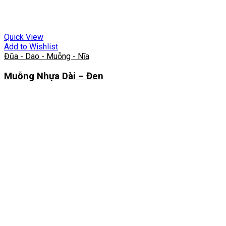
Quick View
Add to Wishlist
Đũa - Dao - Muỗng - Nĩa
Muỗng Nhựa Dài – Đen