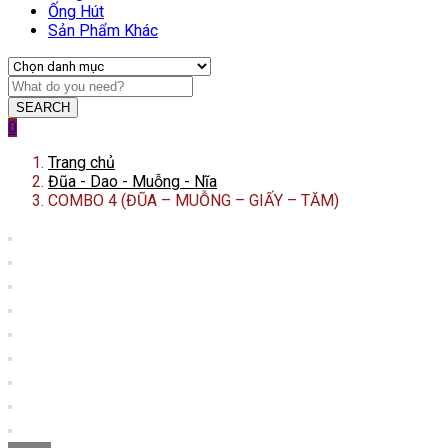
Ống Hút
Sản Phẩm Khác
SEARCH
0
Trang chủ
Đũa - Dao - Muỗng - Nĩa
COMBO 4 (ĐŨA – MUỖNG – GIẤY – TĂM)