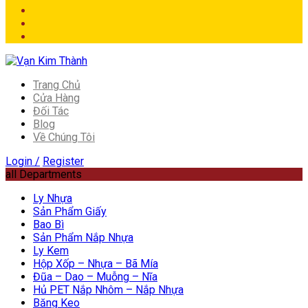
Trang Chủ
Cửa Hàng
Đối Tác
Blog
Về Chúng Tôi
Login /
Register
all Departments
Ly Nhựa
Sản Phẩm Giấy
Bao Bì
Sản Phẩm Nắp Nhựa
Ly Kem
Hộp Xốp – Nhựa – Bã Mía
Đũa – Dao – Muỗng – Nĩa
Hủ PET Nắp Nhôm – Nắp Nhựa
Băng Keo