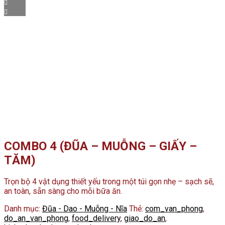
COMBO 4 (ĐŨA – MUỖNG – GIẤY –
TĂM)
Trọn bộ 4 vật dụng thiết yếu trong một túi gọn nhẹ – sạch sẽ,
an toàn, sẵn sàng cho mỗi bữa ăn.
Danh mục:
Đũa - Dao - Muỗng - Nĩa
Thẻ:
com_van_phong
,
do_an_van_phong
,
food_delivery
,
giao_do_an
,