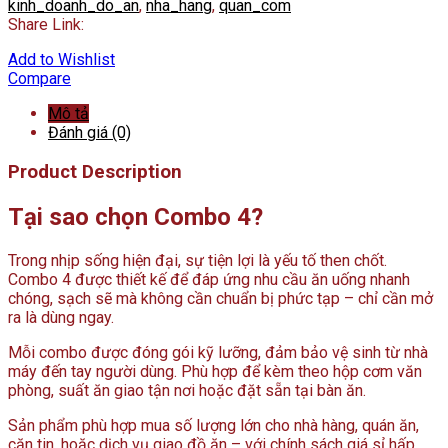
kinh_doanh_do_an
,
nha_hang
,
quan_com
Share Link:
Add to Wishlist
Compare
Mô tả
Đánh giá (0)
Product Description
Tại sao chọn Combo 4?
Trong nhịp sống hiện đại, sự tiện lợi là yếu tố then chốt.
Combo 4 được thiết kế để đáp ứng nhu cầu ăn uống nhanh
chóng, sạch sẽ mà không cần chuẩn bị phức tạp – chỉ cần mở
ra là dùng ngay.
Mỗi combo được đóng gói kỹ lưỡng, đảm bảo vệ sinh từ nhà
máy đến tay người dùng. Phù hợp để kèm theo hộp cơm văn
phòng, suất ăn giao tận nơi hoặc đặt sẵn tại bàn ăn.
Sản phẩm phù hợp mua số lượng lớn cho nhà hàng, quán ăn,
căn tin, hoặc dịch vụ giao đồ ăn – với chính sách giá sỉ hấp