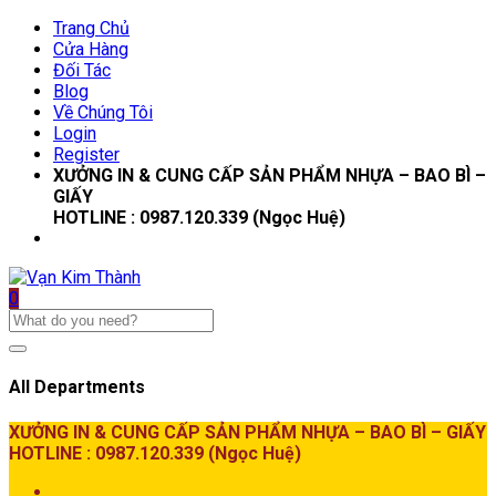
Trang Chủ
Cửa Hàng
Đối Tác
Blog
Về Chúng Tôi
Login
Register
XƯỞNG IN & CUNG CẤP SẢN PHẨM NHỰA – BAO BÌ –
GIẤY
HOTLINE : 0987.120.339 (Ngọc Huệ)
0
All Departments
XƯỞNG IN & CUNG CẤP SẢN PHẨM NHỰA – BAO BÌ – GIẤY
HOTLINE : 0987.120.339 (Ngọc Huệ)