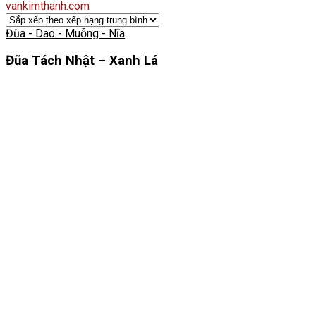
vankimthanh.com
Đũa - Dao - Muỗng - Nĩa
Đũa Tách Nhật – Xanh Lá