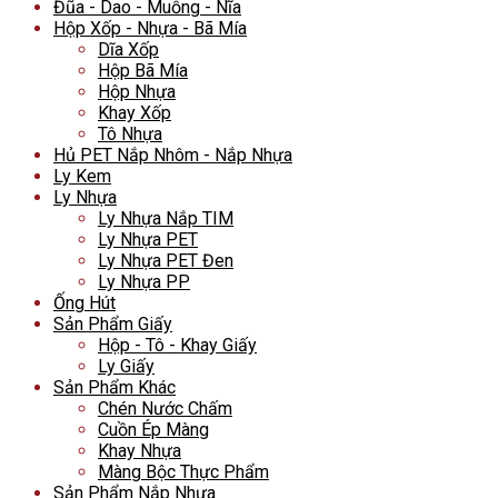
Đũa - Dao - Muỗng - Nĩa
Hộp Xốp - Nhựa - Bã Mía
Dĩa Xốp
Hộp Bã Mía
Hộp Nhựa
Khay Xốp
Tô Nhựa
Hủ PET Nắp Nhôm - Nắp Nhựa
Ly Kem
Ly Nhựa
Ly Nhựa Nắp TIM
Ly Nhựa PET
Ly Nhựa PET Đen
Ly Nhựa PP
Ống Hút
Sản Phẩm Giấy
Hộp - Tô - Khay Giấy
Ly Giấy
Sản Phẩm Khác
Chén Nước Chấm
Cuồn Ép Màng
Khay Nhựa
Màng Bộc Thực Phẩm
Sản Phẩm Nắp Nhựa