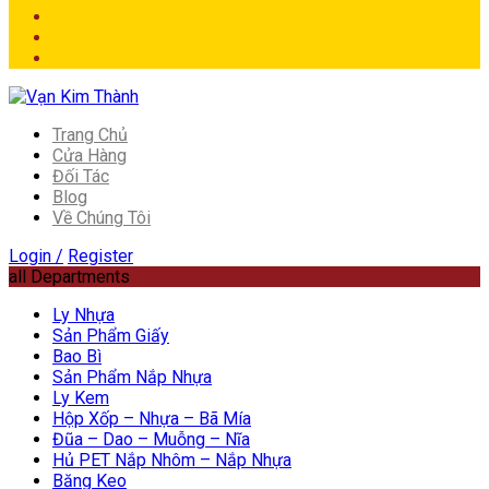
Trang Chủ
Cửa Hàng
Đối Tác
Blog
Về Chúng Tôi
Login /
Register
all Departments
Ly Nhựa
Sản Phẩm Giấy
Bao Bì
Sản Phẩm Nắp Nhựa
Ly Kem
Hộp Xốp – Nhựa – Bã Mía
Đũa – Dao – Muỗng – Nĩa
Hủ PET Nắp Nhôm – Nắp Nhựa
Băng Keo