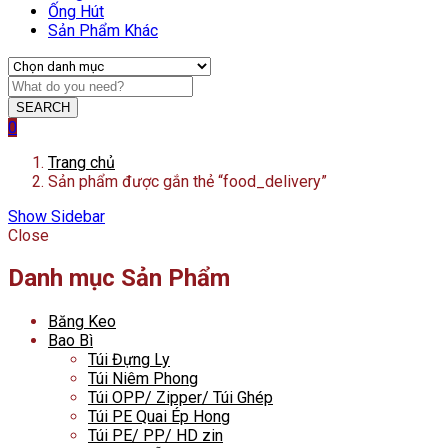
Ống Hút
Sản Phẩm Khác
SEARCH
0
Trang chủ
Sản phẩm được gắn thẻ “food_delivery”
Show Sidebar
Close
Danh mục Sản Phẩm
Băng Keo
Bao Bì
Túi Đựng Ly
Túi Niêm Phong
Túi OPP/ Zipper/ Túi Ghép
Túi PE Quai Ép Hong
Túi PE/ PP/ HD zin