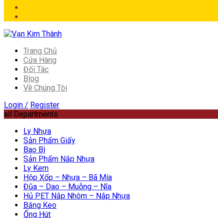
Trang Chủ
Cửa Hàng
Đối Tác
Blog
Về Chúng Tôi
Login /
Register
all Departments
Ly Nhựa
Sản Phẩm Giấy
Bao Bì
Sản Phẩm Nắp Nhựa
Ly Kem
Hộp Xốp – Nhựa – Bã Mía
Đũa – Dao – Muỗng – Nĩa
Hủ PET Nắp Nhôm – Nắp Nhựa
Băng Keo
Ống Hút