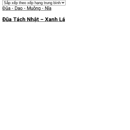
Đũa - Dao - Muỗng - Nĩa
Đũa Tách Nhật – Xanh Lá