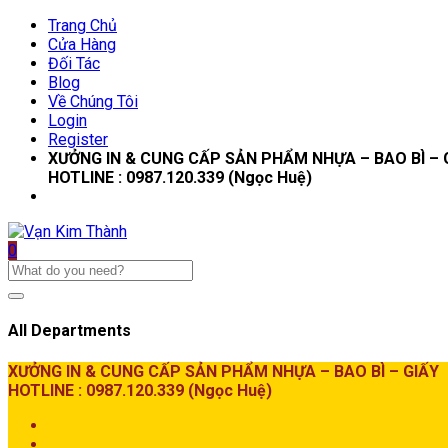
Trang Chủ
Cửa Hàng
Đối Tác
Blog
Về Chúng Tôi
Login
Register
XƯỞNG IN & CUNG CẤP SẢN PHẨM NHỰA – BAO BÌ – 
HOTLINE : 0987.120.339 (Ngọc Huệ)
0
All Departments
XƯỞNG IN & CUNG CẤP SẢN PHẨM NHỰA – BAO BÌ – GIẤY
HOTLINE : 0987.120.339 (Ngọc Huệ)