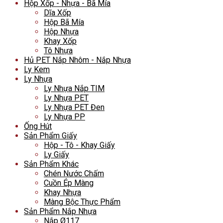
Hộp Xốp - Nhựa - Bã Mía
Dĩa Xốp
Hộp Bã Mía
Hộp Nhựa
Khay Xốp
Tô Nhựa
Hủ PET Nắp Nhôm - Nắp Nhựa
Ly Kem
Ly Nhựa
Ly Nhựa Nắp TIM
Ly Nhựa PET
Ly Nhựa PET Đen
Ly Nhựa PP
Ống Hút
Sản Phẩm Giấy
Hộp - Tô - Khay Giấy
Ly Giấy
Sản Phẩm Khác
Chén Nước Chấm
Cuồn Ép Màng
Khay Nhựa
Màng Bộc Thực Phẩm
Sản Phẩm Nắp Nhựa
Nắp Ø117