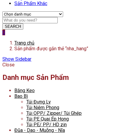
Sản Phẩm Khác
SEARCH
0
Trang chủ
Sản phẩm được gắn thẻ “nha_hang”
Show Sidebar
Close
Danh mục Sản Phẩm
Băng Keo
Bao Bì
Túi Đựng Ly
Túi Niêm Phong
Túi OPP/ Zipper/ Túi Ghép
Túi PE Quai Ép Hong
Túi PE/ PP/ HD zin
Đũa - Dao - Muỗng - Nĩa