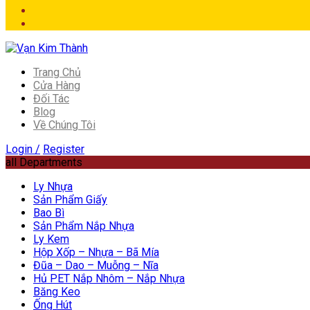
Trang Chủ
Cửa Hàng
Đối Tác
Blog
Về Chúng Tôi
Login /
Register
all Departments
Ly Nhựa
Sản Phẩm Giấy
Bao Bì
Sản Phẩm Nắp Nhựa
Ly Kem
Hộp Xốp – Nhựa – Bã Mía
Đũa – Dao – Muỗng – Nĩa
Hủ PET Nắp Nhôm – Nắp Nhựa
Băng Keo
Ống Hút