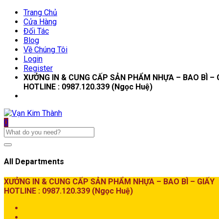
Trang Chủ
Cửa Hàng
Đối Tác
Blog
Về Chúng Tôi
Login
Register
XƯỞNG IN & CUNG CẤP SẢN PHẨM NHỰA – BAO BÌ – 
HOTLINE : 0987.120.339 (Ngọc Huệ)
0
All Departments
XƯỞNG IN & CUNG CẤP SẢN PHẨM NHỰA – BAO BÌ – GIẤY
HOTLINE : 0987.120.339 (Ngọc Huệ)