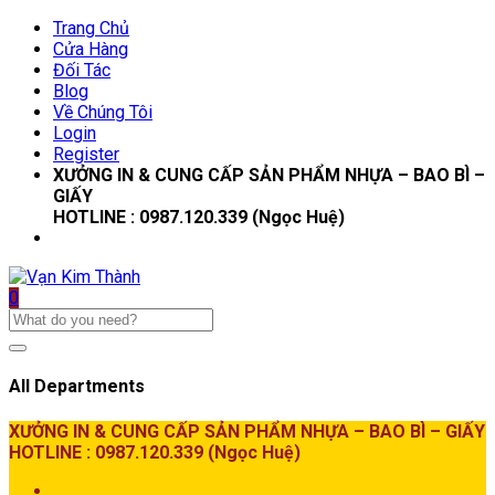
Trang Chủ
Cửa Hàng
Đối Tác
Blog
Về Chúng Tôi
Login
Register
XƯỞNG IN & CUNG CẤP SẢN PHẨM NHỰA – BAO BÌ –
GIẤY
HOTLINE : 0987.120.339 (Ngọc Huệ)
0
All Departments
XƯỞNG IN & CUNG CẤP SẢN PHẨM NHỰA – BAO BÌ – GIẤY
HOTLINE : 0987.120.339 (Ngọc Huệ)