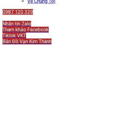
Về Chúng Tôi
0987 120 339
Liên hệ
Nhắn tin Zalo
Tham khảo Facebook
Tiktok VKT
Bản Đồ Vạn Kim Thành