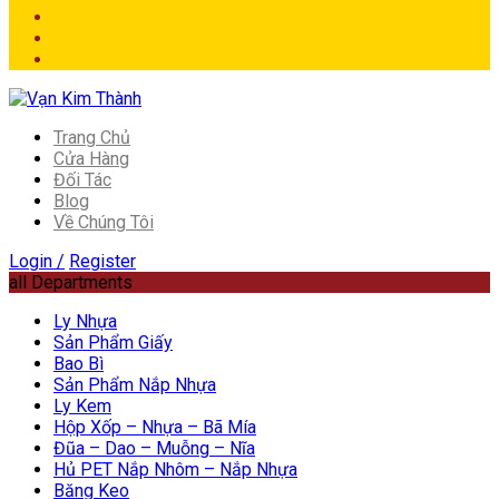
Trang Chủ
Cửa Hàng
Đối Tác
Blog
Về Chúng Tôi
Login /
Register
all Departments
Ly Nhựa
Sản Phẩm Giấy
Bao Bì
Sản Phẩm Nắp Nhựa
Ly Kem
Hộp Xốp – Nhựa – Bã Mía
Đũa – Dao – Muỗng – Nĩa
Hủ PET Nắp Nhôm – Nắp Nhựa
Băng Keo