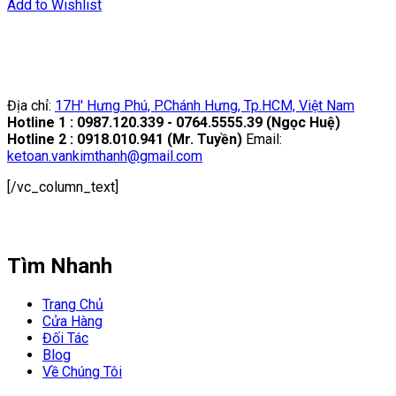
Add to Wishlist
Địa chỉ:
17H' Hưng Phú, P.Chánh Hưng, Tp.HCM, Việt Nam
Hotline 1 : 0987.120.339 - 0764.5555.39 (Ngọc Huệ)
Hotline 2 : 0918.010.941 (Mr. Tuyền)
Email:
ketoan.vankimthanh@gmail.com
[/vc_column_text]
Tìm Nhanh
Trang Chủ
Cửa Hàng
Đối Tác
Blog
Về Chúng Tôi