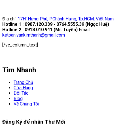
Địa chỉ:
17H' Hưng Phú, P.Chánh Hưng, Tp.HCM, Việt Nam
Hotline 1 : 0987.120.339 - 0764.5555.39 (Ngọc Huệ)
Hotline 2 : 0918.010.941 (Mr. Tuyền)
Email:
ketoan.vankimthanh@gmail.com
[/vc_column_text]
Tìm Nhanh
Trang Chủ
Cửa Hàng
Đối Tác
Blog
Về Chúng Tôi
Đăng Ký để nhân
Thư Mới