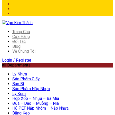
Trang Chủ
Cửa Hàng
Đối Tác
Blog
Về Chúng Tôi
Login /
Register
all Departments
Ly Nhựa
Sản Phẩm Giấy
Bao Bì
Sản Phẩm Nắp Nhựa
Ly Kem
Hộp Xốp – Nhựa – Bã Mía
Đũa – Dao – Muỗng – Nĩa
Hủ PET Nắp Nhôm – Nắp Nhựa
Băng Keo