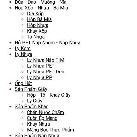
Đũa - Dao - Muỗng - Nĩa
Hộp Xốp - Nhựa - Bã Mía
Dĩa Xốp
Hộp Bã Mía
Hộp Nhựa
Khay Xốp
Tô Nhựa
Hủ PET Nắp Nhôm - Nắp Nhựa
Ly Kem
Ly Nhựa
Ly Nhựa Nắp TIM
Ly Nhựa PET
Ly Nhựa PET Đen
Ly Nhựa PP
Ống Hút
Sản Phẩm Giấy
Hộp - Tô - Khay Giấy
Ly Giấy
Sản Phẩm Khác
Chén Nước Chấm
Cuồn Ép Màng
Khay Nhựa
Màng Bộc Thực Phẩm
Sản Phẩm Nắp Nhựa