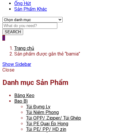
Ống Hút
Sản Phẩm Khác
SEARCH
0
Trang chủ
Sản phẩm được gắn thẻ “bamia”
Show Sidebar
Close
Danh mục Sản Phẩm
Băng Keo
Bao Bì
Túi Đựng Ly
Túi Niêm Phong
Túi OPP/ Zipper/ Túi Ghép
Túi PE Quai Ép Hong
Túi PE/ PP/ HD zin