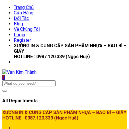
Trang Chủ
Cửa Hàng
Đối Tác
Blog
Về Chúng Tôi
Login
Register
XƯỞNG IN & CUNG CẤP SẢN PHẨM NHỰA – BAO BÌ –
GIẤY
HOTLINE : 0987.120.339 (Ngọc Huệ)
0
All Departments
XƯỞNG IN & CUNG CẤP SẢN PHẨM NHỰA – BAO BÌ – GIẤY
HOTLINE : 0987.120.339 (Ngọc Huệ)