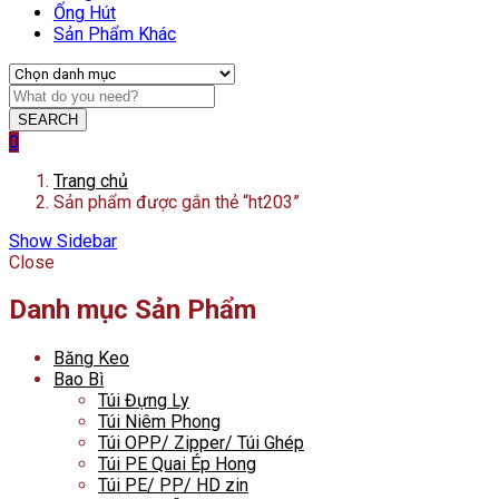
Ống Hút
Sản Phẩm Khác
SEARCH
0
Trang chủ
Sản phẩm được gắn thẻ “ht203”
Show Sidebar
Close
Danh mục Sản Phẩm
Băng Keo
Bao Bì
Túi Đựng Ly
Túi Niêm Phong
Túi OPP/ Zipper/ Túi Ghép
Túi PE Quai Ép Hong
Túi PE/ PP/ HD zin