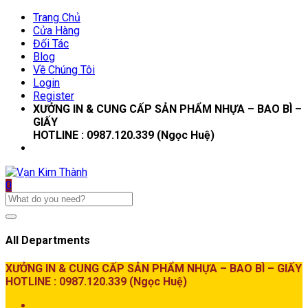
Trang Chủ
Cửa Hàng
Đối Tác
Blog
Về Chúng Tôi
Login
Register
XƯỞNG IN & CUNG CẤP SẢN PHẨM NHỰA – BAO BÌ –
GIẤY
HOTLINE : 0987.120.339 (Ngọc Huệ)
0
All Departments
XƯỞNG IN & CUNG CẤP SẢN PHẨM NHỰA – BAO BÌ – GIẤY
HOTLINE : 0987.120.339 (Ngọc Huệ)