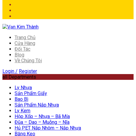
Trang Chủ
Cửa Hàng
Đối Tác
Blog
Về Chúng Tôi
Login /
Register
all Departments
Ly Nhựa
Sản Phẩm Giấy
Bao Bì
Sản Phẩm Nắp Nhựa
Ly Kem
Hộp Xốp – Nhựa – Bã Mía
Đũa – Dao – Muỗng – Nĩa
Hủ PET Nắp Nhôm – Nắp Nhựa
Băng Keo