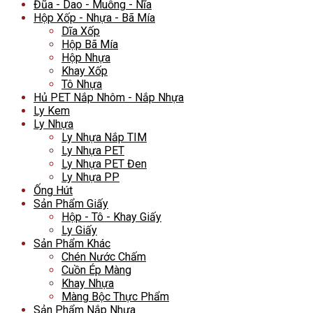
Đũa - Dao - Muỗng - Nĩa
Hộp Xốp - Nhựa - Bã Mía
Dĩa Xốp
Hộp Bã Mía
Hộp Nhựa
Khay Xốp
Tô Nhựa
Hủ PET Nắp Nhôm - Nắp Nhựa
Ly Kem
Ly Nhựa
Ly Nhựa Nắp TIM
Ly Nhựa PET
Ly Nhựa PET Đen
Ly Nhựa PP
Ống Hút
Sản Phẩm Giấy
Hộp - Tô - Khay Giấy
Ly Giấy
Sản Phẩm Khác
Chén Nước Chấm
Cuồn Ép Màng
Khay Nhựa
Màng Bộc Thực Phẩm
Sản Phẩm Nắp Nhựa