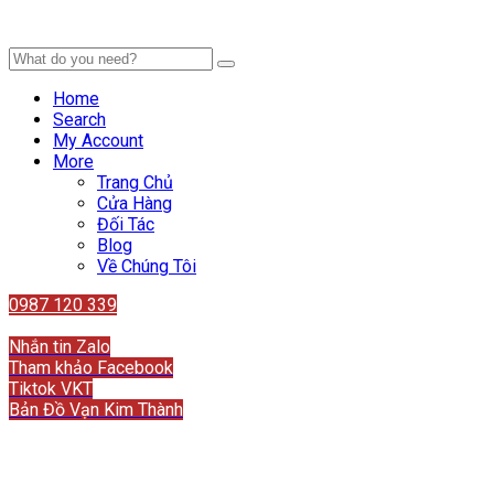
Home
Search
My Account
More
Trang Chủ
Cửa Hàng
Đối Tác
Blog
Về Chúng Tôi
0987 120 339
Liên hệ
Nhắn tin Zalo
Tham khảo Facebook
Tiktok VKT
Bản Đồ Vạn Kim Thành