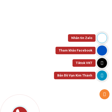
Nhắn tin Zalo
HỘP XỐP - NHỰA - BÃ MÍA
Khay Xốp K001 TK-VKT
Tham khảo Facebook
Tiktok VKT
Bản Đồ Vạn Kim Thành