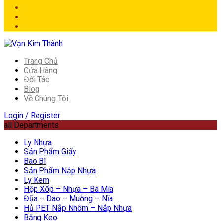
Trang Chủ
Cửa Hàng
Đối Tác
Blog
Về Chúng Tôi
Login /
Register
all Departments
Ly Nhựa
Sản Phẩm Giấy
Bao Bì
Sản Phẩm Nắp Nhựa
Ly Kem
Hộp Xốp – Nhựa – Bã Mía
Đũa – Dao – Muỗng – Nĩa
Hủ PET Nắp Nhôm – Nắp Nhựa
Băng Keo