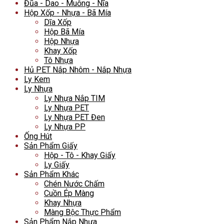
Đũa - Dao - Muỗng - Nĩa
Hộp Xốp - Nhựa - Bã Mía
Dĩa Xốp
Hộp Bã Mía
Hộp Nhựa
Khay Xốp
Tô Nhựa
Hủ PET Nắp Nhôm - Nắp Nhựa
Ly Kem
Ly Nhựa
Ly Nhựa Nắp TIM
Ly Nhựa PET
Ly Nhựa PET Đen
Ly Nhựa PP
Ống Hút
Sản Phẩm Giấy
Hộp - Tô - Khay Giấy
Ly Giấy
Sản Phẩm Khác
Chén Nước Chấm
Cuồn Ép Màng
Khay Nhựa
Màng Bộc Thực Phẩm
Sản Phẩm Nắp Nhựa