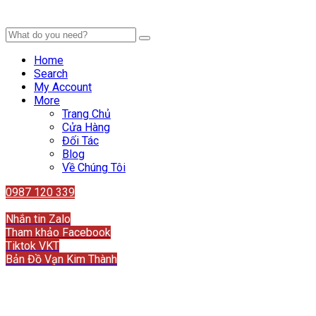
Home
Search
My Account
More
Trang Chủ
Cửa Hàng
Đối Tác
Blog
Về Chúng Tôi
0987 120 339
Liên hệ
Nhắn tin Zalo
Tham khảo Facebook
Tiktok VKT
Bản Đồ Vạn Kim Thành