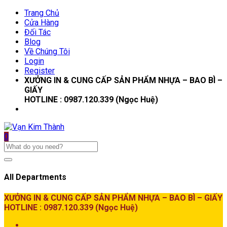
Trang Chủ
Cửa Hàng
Đối Tác
Blog
Về Chúng Tôi
Login
Register
XƯỞNG IN & CUNG CẤP SẢN PHẨM NHỰA – BAO BÌ –
GIẤY
HOTLINE : 0987.120.339 (Ngọc Huệ)
0
All Departments
XƯỞNG IN & CUNG CẤP SẢN PHẨM NHỰA – BAO BÌ – GIẤY
HOTLINE : 0987.120.339 (Ngọc Huệ)