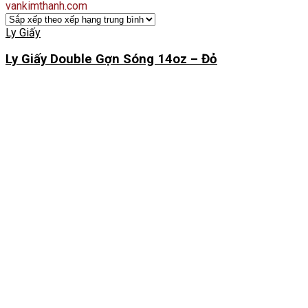
vankimthanh.com
Ly Giấy
Ly Giấy Double Gợn Sóng 14oz – Đỏ