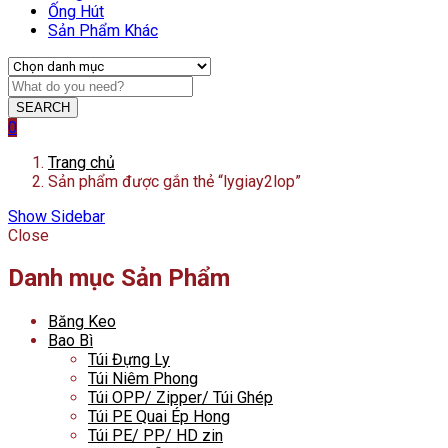
Ống Hút
Sản Phẩm Khác
SEARCH
0
Trang chủ
Sản phẩm được gắn thẻ “lygiay2lop”
Show Sidebar
Close
Danh mục Sản Phẩm
Băng Keo
Bao Bì
Túi Đựng Ly
Túi Niêm Phong
Túi OPP/ Zipper/ Túi Ghép
Túi PE Quai Ép Hong
Túi PE/ PP/ HD zin