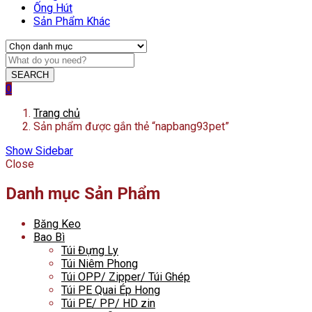
Ống Hút
Sản Phẩm Khác
SEARCH
0
Trang chủ
Sản phẩm được gắn thẻ “napbang93pet”
Show Sidebar
Close
Danh mục Sản Phẩm
Băng Keo
Bao Bì
Túi Đựng Ly
Túi Niêm Phong
Túi OPP/ Zipper/ Túi Ghép
Túi PE Quai Ép Hong
Túi PE/ PP/ HD zin