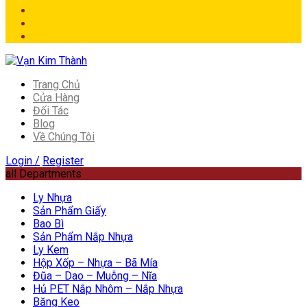
Trang Chủ
Cửa Hàng
Đối Tác
Blog
Về Chúng Tôi
Login /
Register
all Departments
Ly Nhựa
Sản Phẩm Giấy
Bao Bì
Sản Phẩm Nắp Nhựa
Ly Kem
Hộp Xốp – Nhựa – Bã Mía
Đũa – Dao – Muỗng – Nĩa
Hủ PET Nắp Nhôm – Nắp Nhựa
Băng Keo