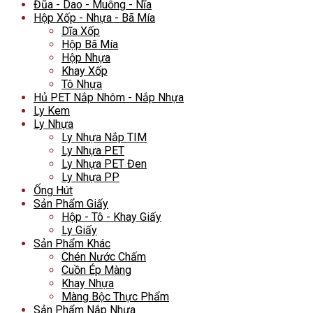
Đũa - Dao - Muỗng - Nĩa
Hộp Xốp - Nhựa - Bã Mía
Dĩa Xốp
Hộp Bã Mía
Hộp Nhựa
Khay Xốp
Tô Nhựa
Hủ PET Nắp Nhôm - Nắp Nhựa
Ly Kem
Ly Nhựa
Ly Nhựa Nắp TIM
Ly Nhựa PET
Ly Nhựa PET Đen
Ly Nhựa PP
Ống Hút
Sản Phẩm Giấy
Hộp - Tô - Khay Giấy
Ly Giấy
Sản Phẩm Khác
Chén Nước Chấm
Cuồn Ép Màng
Khay Nhựa
Màng Bộc Thực Phẩm
Sản Phẩm Nắp Nhựa