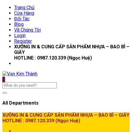
Trang Chủ
Cửa Hàng
Đối Tác
Blog
Về Chúng Tôi
Login
Register
XƯỞNG IN & CUNG CẤP SẢN PHẨM NHỰA – BAO BÌ –
GIẤY
HOTLINE : 0987.120.339 (Ngọc Huệ)
0
All Departments
XƯỞNG IN & CUNG CẤP SẢN PHẨM NHỰA – BAO BÌ – GIẤY
HOTLINE : 0987.120.339 (Ngọc Huệ)