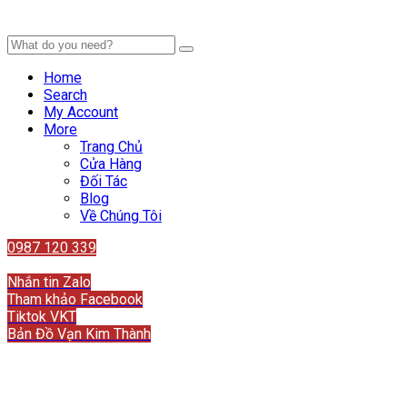
Home
Search
My Account
More
Trang Chủ
Cửa Hàng
Đối Tác
Blog
Về Chúng Tôi
0987 120 339
Liên hệ
Nhắn tin Zalo
Tham khảo Facebook
Tiktok VKT
Bản Đồ Vạn Kim Thành