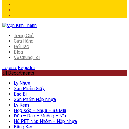
Trang Chủ
Cửa Hàng
Đối Tác
Blog
Về Chúng Tôi
Login /
Register
all Departments
Ly Nhựa
Sản Phẩm Giấy
Bao Bì
Sản Phẩm Nắp Nhựa
Ly Kem
Hộp Xốp – Nhựa – Bã Mía
Đũa – Dao – Muỗng – Nĩa
Hủ PET Nắp Nhôm – Nắp Nhựa
Băng Keo