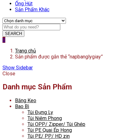
Ống Hút
Sản Phẩm Khác
SEARCH
0
Trang chủ
Sản phẩm được gắn thẻ “napbanglygiay”
Show Sidebar
Close
Danh mục Sản Phẩm
Băng Keo
Bao Bì
Túi Đựng Ly
Túi Niêm Phong
Túi OPP/ Zipper/ Túi Ghép
Túi PE Quai Ép Hong
Túi PE/ PP/ HD zin