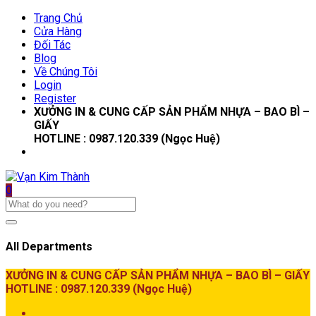
Trang Chủ
Cửa Hàng
Đối Tác
Blog
Về Chúng Tôi
Login
Register
XƯỞNG IN & CUNG CẤP SẢN PHẨM NHỰA – BAO BÌ –
GIẤY
HOTLINE : 0987.120.339 (Ngọc Huệ)
0
All Departments
XƯỞNG IN & CUNG CẤP SẢN PHẨM NHỰA – BAO BÌ – GIẤY
HOTLINE : 0987.120.339 (Ngọc Huệ)