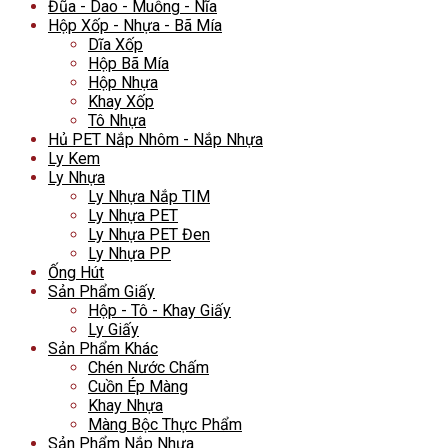
Đũa - Dao - Muỗng - Nĩa
Hộp Xốp - Nhựa - Bã Mía
Dĩa Xốp
Hộp Bã Mía
Hộp Nhựa
Khay Xốp
Tô Nhựa
Hủ PET Nắp Nhôm - Nắp Nhựa
Ly Kem
Ly Nhựa
Ly Nhựa Nắp TIM
Ly Nhựa PET
Ly Nhựa PET Đen
Ly Nhựa PP
Ống Hút
Sản Phẩm Giấy
Hộp - Tô - Khay Giấy
Ly Giấy
Sản Phẩm Khác
Chén Nước Chấm
Cuồn Ép Màng
Khay Nhựa
Màng Bộc Thực Phẩm
Sản Phẩm Nắp Nhựa