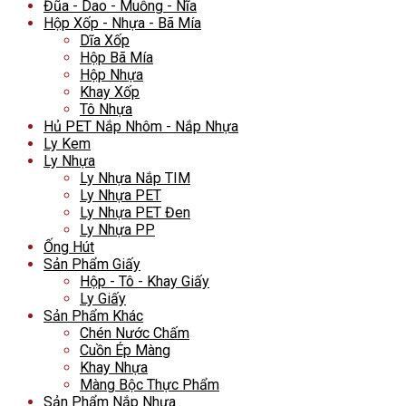
Đũa - Dao - Muỗng - Nĩa
Hộp Xốp - Nhựa - Bã Mía
Dĩa Xốp
Hộp Bã Mía
Hộp Nhựa
Khay Xốp
Tô Nhựa
Hủ PET Nắp Nhôm - Nắp Nhựa
Ly Kem
Ly Nhựa
Ly Nhựa Nắp TIM
Ly Nhựa PET
Ly Nhựa PET Đen
Ly Nhựa PP
Ống Hút
Sản Phẩm Giấy
Hộp - Tô - Khay Giấy
Ly Giấy
Sản Phẩm Khác
Chén Nước Chấm
Cuồn Ép Màng
Khay Nhựa
Màng Bộc Thực Phẩm
Sản Phẩm Nắp Nhựa