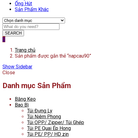
Ống Hút
Sản Phẩm Khác
SEARCH
0
Trang chủ
Sản phẩm được gắn thẻ “napcau90”
Show Sidebar
Close
Danh mục Sản Phẩm
Băng Keo
Bao Bì
Túi Đựng Ly
Túi Niêm Phong
Túi OPP/ Zipper/ Túi Ghép
Túi PE Quai Ép Hong
Túi PE/ PP/ HD zin