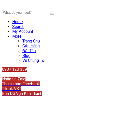
Home
Search
My Account
More
Trang Chủ
Cửa Hàng
Đối Tác
Blog
Về Chúng Tôi
0987 120 339
Liên hệ
Nhắn tin Zalo
Tham khảo Facebook
Tiktok VKT
Bản Đồ Vạn Kim Thành