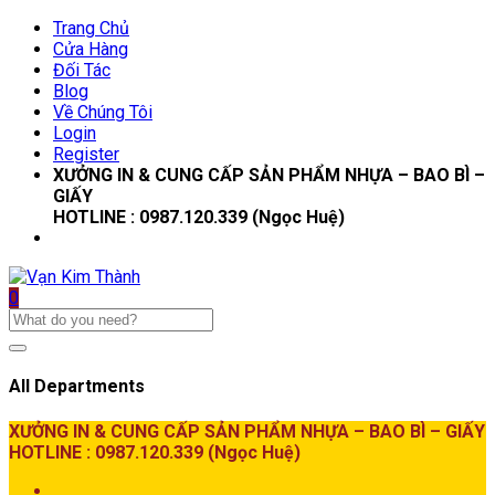
Trang Chủ
Cửa Hàng
Đối Tác
Blog
Về Chúng Tôi
Login
Register
XƯỞNG IN & CUNG CẤP SẢN PHẨM NHỰA – BAO BÌ –
GIẤY
HOTLINE : 0987.120.339 (Ngọc Huệ)
0
All Departments
XƯỞNG IN & CUNG CẤP SẢN PHẨM NHỰA – BAO BÌ – GIẤY
HOTLINE : 0987.120.339 (Ngọc Huệ)