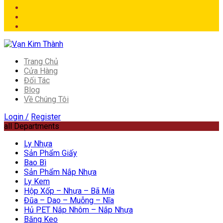
Trang Chủ
Cửa Hàng
Đối Tác
Blog
Về Chúng Tôi
Login /
Register
all Departments
Ly Nhựa
Sản Phẩm Giấy
Bao Bì
Sản Phẩm Nắp Nhựa
Ly Kem
Hộp Xốp – Nhựa – Bã Mía
Đũa – Dao – Muỗng – Nĩa
Hủ PET Nắp Nhôm – Nắp Nhựa
Băng Keo