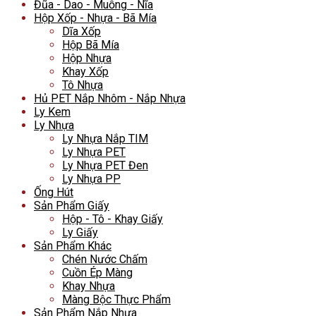
Đũa - Dao - Muỗng - Nĩa
Hộp Xốp - Nhựa - Bã Mía
Dĩa Xốp
Hộp Bã Mía
Hộp Nhựa
Khay Xốp
Tô Nhựa
Hủ PET Nắp Nhôm - Nắp Nhựa
Ly Kem
Ly Nhựa
Ly Nhựa Nắp TIM
Ly Nhựa PET
Ly Nhựa PET Đen
Ly Nhựa PP
Ống Hút
Sản Phẩm Giấy
Hộp - Tô - Khay Giấy
Ly Giấy
Sản Phẩm Khác
Chén Nước Chấm
Cuồn Ép Màng
Khay Nhựa
Màng Bộc Thực Phẩm
Sản Phẩm Nắp Nhựa