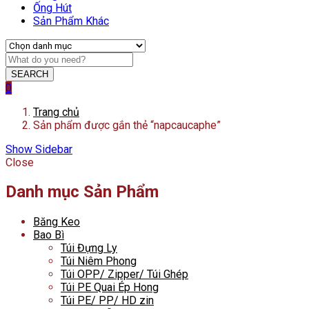
Ống Hút
Sản Phẩm Khác
SEARCH
0
Trang chủ
Sản phẩm được gắn thẻ “napcaucaphe”
Show Sidebar
Close
Danh mục Sản Phẩm
Băng Keo
Bao Bì
Túi Đựng Ly
Túi Niêm Phong
Túi OPP/ Zipper/ Túi Ghép
Túi PE Quai Ép Hong
Túi PE/ PP/ HD zin