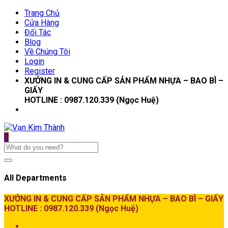
Trang Chủ
Cửa Hàng
Đối Tác
Blog
Về Chúng Tôi
Login
Register
XƯỞNG IN & CUNG CẤP SẢN PHẨM NHỰA – BAO BÌ –
GIẤY
HOTLINE : 0987.120.339 (Ngọc Huệ)
0
All Departments
XƯỞNG IN & CUNG CẤP SẢN PHẨM NHỰA – BAO BÌ – GIẤY
HOTLINE : 0987.120.339 (Ngọc Huệ)