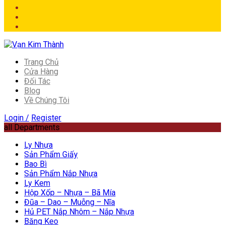
Trang Chủ
Cửa Hàng
Đối Tác
Blog
Về Chúng Tôi
Login /
Register
all Departments
Ly Nhựa
Sản Phẩm Giấy
Bao Bì
Sản Phẩm Nắp Nhựa
Ly Kem
Hộp Xốp – Nhựa – Bã Mía
Đũa – Dao – Muỗng – Nĩa
Hủ PET Nắp Nhôm – Nắp Nhựa
Băng Keo