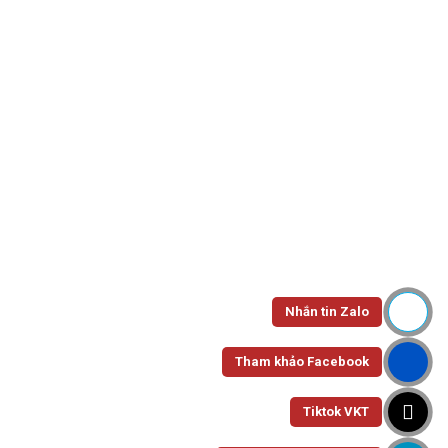
All Departments
Trang chủ
Sản phẩm được gắn thẻ “napcaupet95”
Show Sidebar
Nhắn tin Zalo
NẮP Ø95
Nắp Cầu Ø95
Tham khảo Facebook
Tiktok VKT