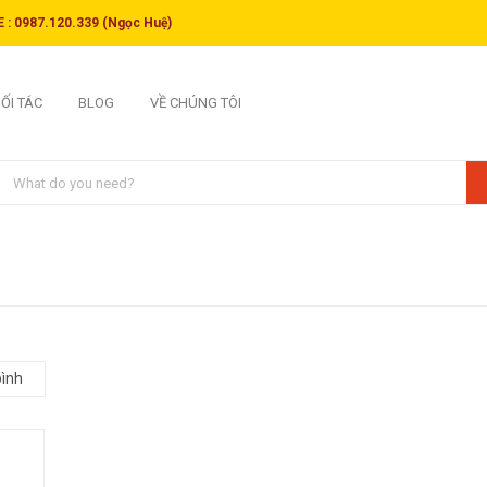
 : 0987.120.339 (Ngọc Huệ)
ỐI TÁC
BLOG
VỀ CHÚNG TÔI