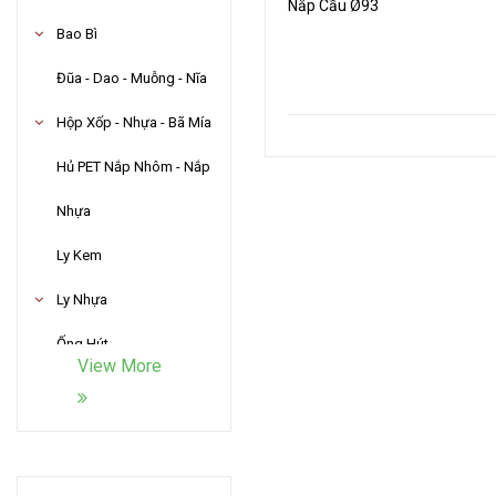
Nắp Cầu Ø93
Bao Bì
Đũa - Dao - Muỗng - Nĩa
Hộp Xốp - Nhựa - Bã Mía
Hủ PET Nắp Nhôm - Nắp
Nhựa
Ly Kem
Ly Nhựa
Ống Hút
View More
Sản Phẩm Giấy
Sản Phẩm Khác
Sản Phẩm Nắp Nhựa