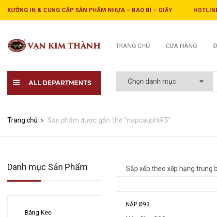
XƯỞNG IN & CUNG CẤP SẢN PHẨM NHỰA – BAO BÌ – GIẤY
HOTLINE
TRANG CHỦ
CỬA HÀNG
Đ
ALL DEPARTMENTS
Trang chủ
Sản phẩm được gắn thẻ “napcauphi93”
Danh mục Sản Phẩm
NẮP Ø93
Băng Keo