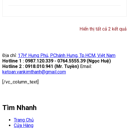
Hiển thị tất cả 2 kết quả
s
x
t
x
Địa chỉ:
17H' Hưng Phú, P.Chánh Hưng, Tp.HCM, Việt Nam
h
Hotline 1 : 0987.120.339 - 0764.5555.39 (Ngọc Huệ)
t
Hotline 2 : 0918.010.941 (Mr. Tuyền)
Email:
b
ketoan.vankimthanh@gmail.com
[/vc_column_text]
Tìm Nhanh
Trang Chủ
Cửa Hàng