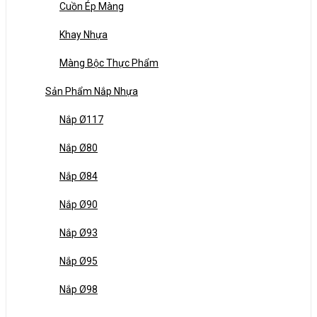
Cuồn Ép Màng
Khay Nhựa
Màng Bộc Thực Phẩm
Sản Phẩm Nắp Nhựa
Nắp Ø117
Nắp Ø80
Nắp Ø84
Nắp Ø90
Nắp Ø93
Nắp Ø95
Nắp Ø98