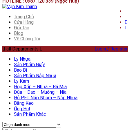
HOTLINE : 0987.120.339 (Ngọc Huệ)
Trang Chủ
Cửa Hàng
Đối Tác
Blog
Về Chúng Tôi
all Departments
Login /
Register
Ly Nhựa
Sản Phẩm Giấy
Bao Bì
Sản Phẩm Nắp Nhựa
Ly Kem
Hộp Xốp – Nhựa – Bã Mía
Đũa – Dao – Muỗng – Nĩa
Hủ PET Nắp Nhôm – Nắp Nhựa
Băng Keo
Ống Hút
Sản Phẩm Khác