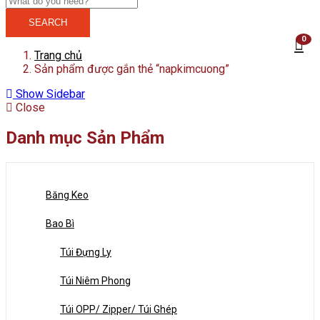
SEARCH
0
Trang chủ
Sản phẩm được gắn thẻ “napkimcuong”
Show Sidebar
Close
Danh mục Sản Phẩm
Băng Keo
Bao Bì
Túi Đựng Ly
Túi Niêm Phong
Túi OPP/ Zipper/ Túi Ghép