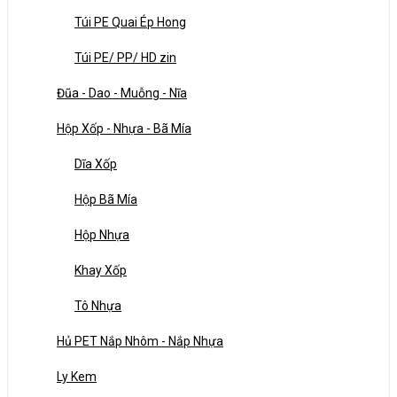
Túi PE Quai Ép Hong
Túi PE/ PP/ HD zin
Đũa - Dao - Muỗng - Nĩa
Hộp Xốp - Nhựa - Bã Mía
Dĩa Xốp
Hộp Bã Mía
Hộp Nhựa
Khay Xốp
Tô Nhựa
Hủ PET Nắp Nhôm - Nắp Nhựa
Ly Kem