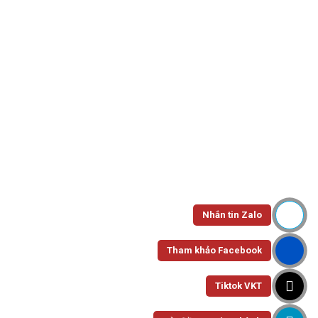
All Departments
Trang chủ
Sản phẩm được gắn thẻ “napnhua”
Show Sidebar
Nhắn tin Zalo
NẮP Ø80
Nắp Bằng 80 PET
Tham khảo Facebook
Tiktok VKT