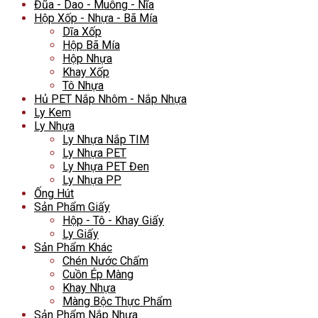
Đũa - Dao - Muỗng - Nĩa
Hộp Xốp - Nhựa - Bã Mía
Dĩa Xốp
Hộp Bã Mía
Hộp Nhựa
Khay Xốp
Tô Nhựa
Hủ PET Nắp Nhôm - Nắp Nhựa
Ly Kem
Ly Nhựa
Ly Nhựa Nắp TIM
Ly Nhựa PET
Ly Nhựa PET Đen
Ly Nhựa PP
Ống Hút
Sản Phẩm Giấy
Hộp - Tô - Khay Giấy
Ly Giấy
Sản Phẩm Khác
Chén Nước Chấm
Cuồn Ép Màng
Khay Nhựa
Màng Bộc Thực Phẩm
Sản Phẩm Nắp Nhựa