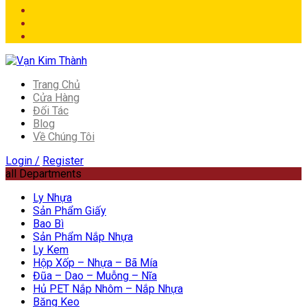
Trang Chủ
Cửa Hàng
Đối Tác
Blog
Về Chúng Tôi
Login /
Register
all Departments
Ly Nhựa
Sản Phẩm Giấy
Bao Bì
Sản Phẩm Nắp Nhựa
Ly Kem
Hộp Xốp – Nhựa – Bã Mía
Đũa – Dao – Muỗng – Nĩa
Hủ PET Nắp Nhôm – Nắp Nhựa
Băng Keo