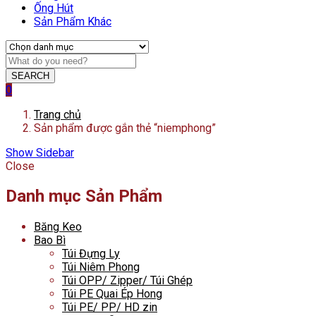
Ống Hút
Sản Phẩm Khác
SEARCH
0
Trang chủ
Sản phẩm được gắn thẻ “niemphong”
Show Sidebar
Close
Danh mục Sản Phẩm
Băng Keo
Bao Bì
Túi Đựng Ly
Túi Niêm Phong
Túi OPP/ Zipper/ Túi Ghép
Túi PE Quai Ép Hong
Túi PE/ PP/ HD zin