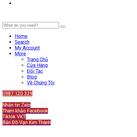
Home
Search
My Account
More
Trang Chủ
Cửa Hàng
Đối Tác
Blog
Về Chúng Tôi
0987 120 339
Liên hệ
Nhắn tin Zalo
Tham khảo Facebook
Tiktok VKT
Bản Đồ Vạn Kim Thành