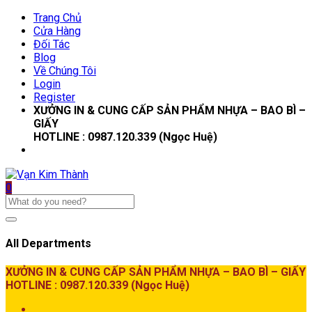
Trang Chủ
Cửa Hàng
Đối Tác
Blog
Về Chúng Tôi
Login
Register
XƯỞNG IN & CUNG CẤP SẢN PHẨM NHỰA – BAO BÌ –
GIẤY
HOTLINE : 0987.120.339 (Ngọc Huệ)
0
All Departments
XƯỞNG IN & CUNG CẤP SẢN PHẨM NHỰA – BAO BÌ – GIẤY
HOTLINE : 0987.120.339 (Ngọc Huệ)