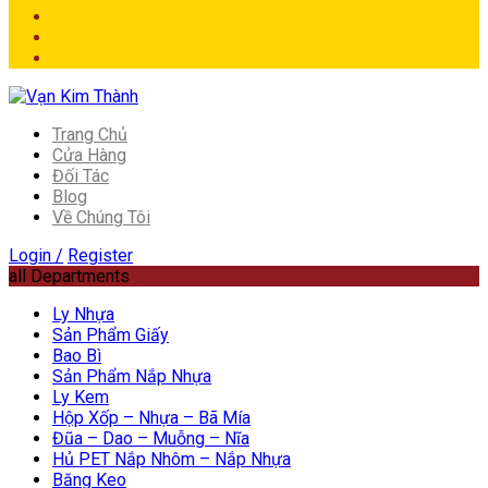
Trang Chủ
Cửa Hàng
Đối Tác
Blog
Về Chúng Tôi
Login /
Register
all Departments
Ly Nhựa
Sản Phẩm Giấy
Bao Bì
Sản Phẩm Nắp Nhựa
Ly Kem
Hộp Xốp – Nhựa – Bã Mía
Đũa – Dao – Muỗng – Nĩa
Hủ PET Nắp Nhôm – Nắp Nhựa
Băng Keo