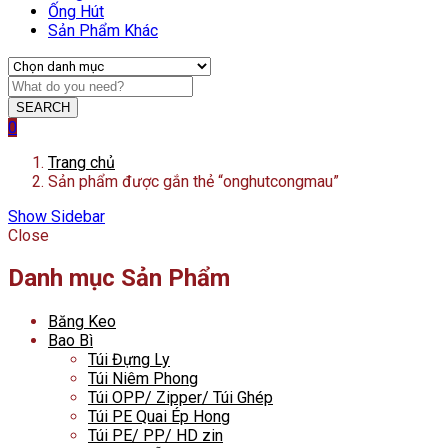
Ống Hút
Sản Phẩm Khác
SEARCH
0
Trang chủ
Sản phẩm được gắn thẻ “onghutcongmau”
Show Sidebar
Close
Danh mục Sản Phẩm
Băng Keo
Bao Bì
Túi Đựng Ly
Túi Niêm Phong
Túi OPP/ Zipper/ Túi Ghép
Túi PE Quai Ép Hong
Túi PE/ PP/ HD zin