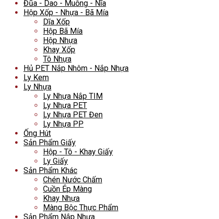
Đũa - Dao - Muỗng - Nĩa
Hộp Xốp - Nhựa - Bã Mía
Dĩa Xốp
Hộp Bã Mía
Hộp Nhựa
Khay Xốp
Tô Nhựa
Hủ PET Nắp Nhôm - Nắp Nhựa
Ly Kem
Ly Nhựa
Ly Nhựa Nắp TIM
Ly Nhựa PET
Ly Nhựa PET Đen
Ly Nhựa PP
Ống Hút
Sản Phẩm Giấy
Hộp - Tô - Khay Giấy
Ly Giấy
Sản Phẩm Khác
Chén Nước Chấm
Cuồn Ép Màng
Khay Nhựa
Màng Bộc Thực Phẩm
Sản Phẩm Nắp Nhựa