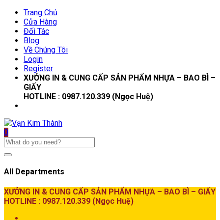
Trang Chủ
Cửa Hàng
Đối Tác
Blog
Về Chúng Tôi
Login
Register
XƯỞNG IN & CUNG CẤP SẢN PHẨM NHỰA – BAO BÌ –
GIẤY
HOTLINE : 0987.120.339 (Ngọc Huệ)
0
All Departments
XƯỞNG IN & CUNG CẤP SẢN PHẨM NHỰA – BAO BÌ – GIẤY
HOTLINE : 0987.120.339 (Ngọc Huệ)