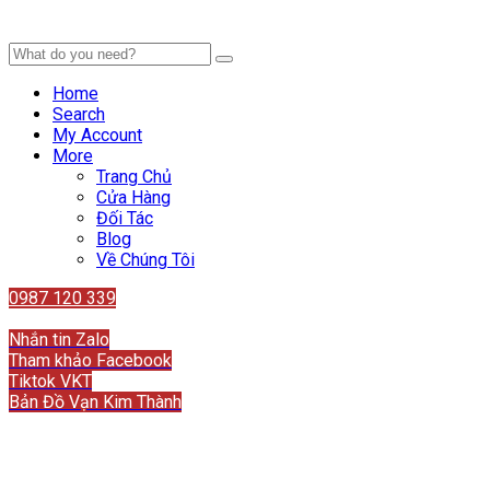
Home
Search
My Account
More
Trang Chủ
Cửa Hàng
Đối Tác
Blog
Về Chúng Tôi
0987 120 339
Liên hệ
Nhắn tin Zalo
Tham khảo Facebook
Tiktok VKT
Bản Đồ Vạn Kim Thành