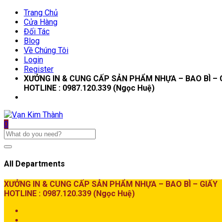
Trang Chủ
Cửa Hàng
Đối Tác
Blog
Về Chúng Tôi
Login
Register
XƯỞNG IN & CUNG CẤP SẢN PHẨM NHỰA – BAO BÌ – 
HOTLINE : 0987.120.339 (Ngọc Huệ)
0
All Departments
XƯỞNG IN & CUNG CẤP SẢN PHẨM NHỰA – BAO BÌ – GIẤY
HOTLINE : 0987.120.339 (Ngọc Huệ)