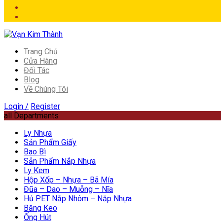
Trang Chủ
Cửa Hàng
Đối Tác
Blog
Về Chúng Tôi
Login /
Register
all Departments
Ly Nhựa
Sản Phẩm Giấy
Bao Bì
Sản Phẩm Nắp Nhựa
Ly Kem
Hộp Xốp – Nhựa – Bã Mía
Đũa – Dao – Muỗng – Nĩa
Hủ PET Nắp Nhôm – Nắp Nhựa
Băng Keo
Ống Hút