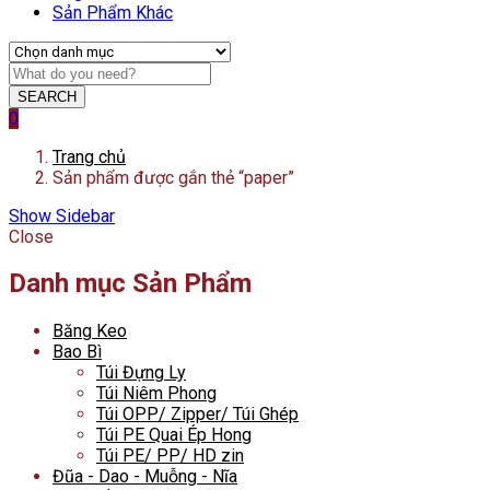
Sản Phẩm Khác
SEARCH
0
Trang chủ
Sản phẩm được gắn thẻ “paper”
Show Sidebar
Close
Danh mục Sản Phẩm
Băng Keo
Bao Bì
Túi Đựng Ly
Túi Niêm Phong
Túi OPP/ Zipper/ Túi Ghép
Túi PE Quai Ép Hong
Túi PE/ PP/ HD zin
Đũa - Dao - Muỗng - Nĩa