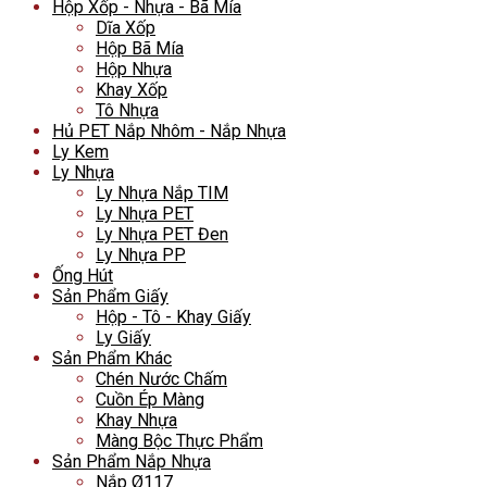
Hộp Xốp - Nhựa - Bã Mía
Dĩa Xốp
Hộp Bã Mía
Hộp Nhựa
Khay Xốp
Tô Nhựa
Hủ PET Nắp Nhôm - Nắp Nhựa
Ly Kem
Ly Nhựa
Ly Nhựa Nắp TIM
Ly Nhựa PET
Ly Nhựa PET Đen
Ly Nhựa PP
Ống Hút
Sản Phẩm Giấy
Hộp - Tô - Khay Giấy
Ly Giấy
Sản Phẩm Khác
Chén Nước Chấm
Cuồn Ép Màng
Khay Nhựa
Màng Bộc Thực Phẩm
Sản Phẩm Nắp Nhựa
Nắp Ø117