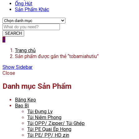
Ống Hút
Sản Phẩm Khác
SEARCH
0
Trang chủ
Sản phẩm được gắn thẻ “tobamiahutiu”
Show Sidebar
Close
Danh mục Sản Phẩm
Băng Keo
Bao Bì
Túi Đựng Ly
Túi Niêm Phong
Túi OPP/ Zipper/ Túi Ghép
Túi PE Quai Ép Hong
Túi PE/ PP/ HD zin