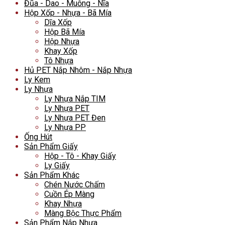
Đũa - Dao - Muỗng - Nĩa
Hộp Xốp - Nhựa - Bã Mía
Dĩa Xốp
Hộp Bã Mía
Hộp Nhựa
Khay Xốp
Tô Nhựa
Hủ PET Nắp Nhôm - Nắp Nhựa
Ly Kem
Ly Nhựa
Ly Nhựa Nắp TIM
Ly Nhựa PET
Ly Nhựa PET Đen
Ly Nhựa PP
Ống Hút
Sản Phẩm Giấy
Hộp - Tô - Khay Giấy
Ly Giấy
Sản Phẩm Khác
Chén Nước Chấm
Cuồn Ép Màng
Khay Nhựa
Màng Bộc Thực Phẩm
Sản Phẩm Nắp Nhựa