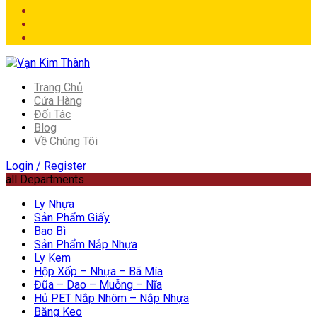
Trang Chủ
Cửa Hàng
Đối Tác
Blog
Về Chúng Tôi
Login /
Register
all Departments
Ly Nhựa
Sản Phẩm Giấy
Bao Bì
Sản Phẩm Nắp Nhựa
Ly Kem
Hộp Xốp – Nhựa – Bã Mía
Đũa – Dao – Muỗng – Nĩa
Hủ PET Nắp Nhôm – Nắp Nhựa
Băng Keo