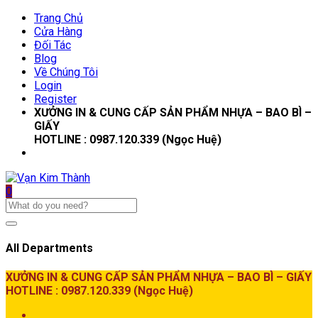
Trang Chủ
Cửa Hàng
Đối Tác
Blog
Về Chúng Tôi
Login
Register
XƯỞNG IN & CUNG CẤP SẢN PHẨM NHỰA – BAO BÌ –
GIẤY
HOTLINE : 0987.120.339 (Ngọc Huệ)
0
All Departments
XƯỞNG IN & CUNG CẤP SẢN PHẨM NHỰA – BAO BÌ – GIẤY
HOTLINE : 0987.120.339 (Ngọc Huệ)