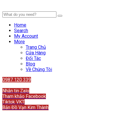
Home
Search
My Account
More
Trang Chủ
Cửa Hàng
Đối Tác
Blog
Về Chúng Tôi
0987 120 339
Liên hệ
Nhắn tin Zalo
Tham khảo Facebook
Tiktok VKT
Bản Đồ Vạn Kim Thành