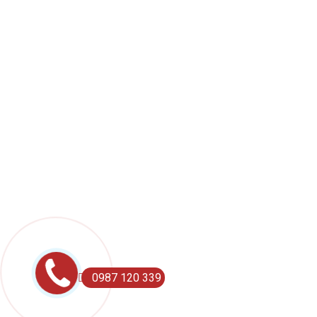
Tìm Nhanh
Trang Chủ
Cửa Hàng
Đối Tác
Blog
Về Chúng Tôi
Đăng Ký để nhân
Thư Mới
Đăng ký bản tin của chúng tôi để nhận được thông báo mới.
0987 120 339
LIÊN HỆ VỚI CHÚNG TÔI !