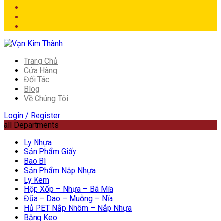
Trang Chủ
Cửa Hàng
Đối Tác
Blog
Về Chúng Tôi
Login /
Register
all Departments
Ly Nhựa
Sản Phẩm Giấy
Bao Bì
Sản Phẩm Nắp Nhựa
Ly Kem
Hộp Xốp – Nhựa – Bã Mía
Đũa – Dao – Muỗng – Nĩa
Hủ PET Nắp Nhôm – Nắp Nhựa
Băng Keo