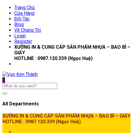
Trang Chủ
Cửa Hàng
Đối Tác
Blog
Về Chúng Tôi
Login
Register
XƯỞNG IN & CUNG CẤP SẢN PHẨM NHỰA – BAO BÌ –
GIẤY
HOTLINE : 0987.120.339 (Ngọc Huệ)
0
All Departments
XƯỞNG IN & CUNG CẤP SẢN PHẨM NHỰA – BAO BÌ – GIẤY
HOTLINE : 0987.120.339 (Ngọc Huệ)