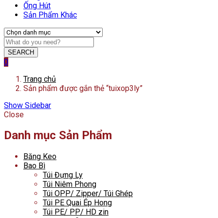
Ống Hút
Sản Phẩm Khác
SEARCH
0
Trang chủ
Sản phẩm được gắn thẻ “tuixop3ly”
Show Sidebar
Close
Danh mục Sản Phẩm
Băng Keo
Bao Bì
Túi Đựng Ly
Túi Niêm Phong
Túi OPP/ Zipper/ Túi Ghép
Túi PE Quai Ép Hong
Túi PE/ PP/ HD zin