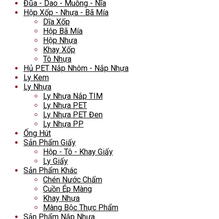
Đũa - Dao - Muỗng - Nĩa
Hộp Xốp - Nhựa - Bã Mía
Dĩa Xốp
Hộp Bã Mía
Hộp Nhựa
Khay Xốp
Tô Nhựa
Hủ PET Nắp Nhôm - Nắp Nhựa
Ly Kem
Ly Nhựa
Ly Nhựa Nắp TIM
Ly Nhựa PET
Ly Nhựa PET Đen
Ly Nhựa PP
Ống Hút
Sản Phẩm Giấy
Hộp - Tô - Khay Giấy
Ly Giấy
Sản Phẩm Khác
Chén Nước Chấm
Cuồn Ép Màng
Khay Nhựa
Màng Bộc Thực Phẩm
Sản Phẩm Nắp Nhựa