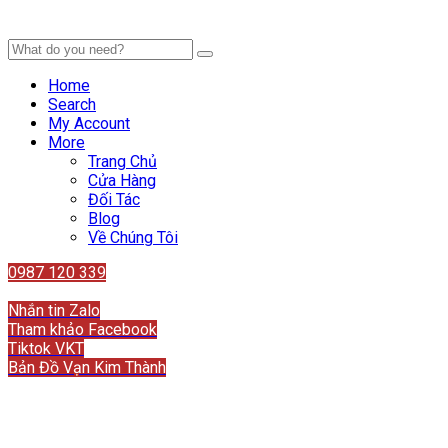
Home
Search
My Account
More
Trang Chủ
Cửa Hàng
Đối Tác
Blog
Về Chúng Tôi
0987 120 339
Liên hệ
Nhắn tin Zalo
Tham khảo Facebook
Tiktok VKT
Bản Đồ Vạn Kim Thành