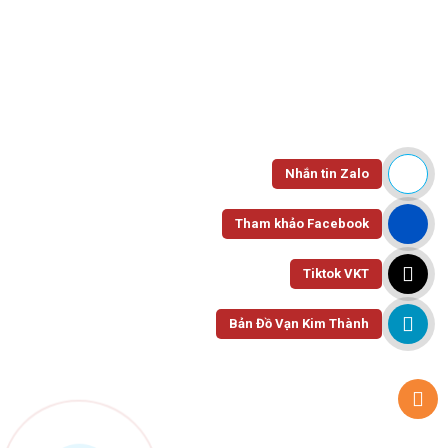
All Departments
Wishlist
Home
Wishlist
Nhắn tin Zalo
Tham khảo Facebook
Tiktok VKT
My wishlist
Bản Đồ Vạn Kim Thành