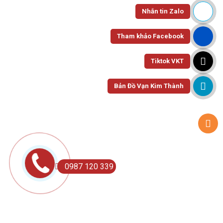
Nhắn tin Zalo
Tham khảo Facebook
Tiktok VKT
Bản Đồ Vạn Kim Thành
0987 120 339
HOME
SEARCH
MY ACCOUNT
MORE