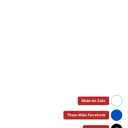
LY GIẤY
Ly Giấy Double Gợn Sóng 14oz – Đen
Nhắn tin Zalo
Tham khảo Facebook