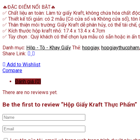
🔥ĐẶC ĐIỂM NỔI BẬT🔥
✅ Chất liệu an toàn: Làm từ giấy Kraft, không chứa hóa chất độc
✅ Thiết kế tối giản: có 2 mẫu (Có cửa sổ và Không cửa sổ), tôn l
✅ Thân thiện môi trường: Giấy Kraft dễ phân hủy, có thể tái chế,
✅ Kích thước hộp kraft nhỏ: 17.4 x 13.4 x 4.7cm
✅ Tùy chọn : Quý khách có thể chọn lựa mẫu có sẵn hoặc in ấn 
Danh mục:
Hộp - Tô - Khay Giấy
Thẻ:
hopgiay
,
hopgiaythucpham
Share Link:
Add to Wishlist
Compare
Đánh giá (0)
There are no reviews yet.
Be the first to review “Hộp Giấy Kraft Thực Phẩm”