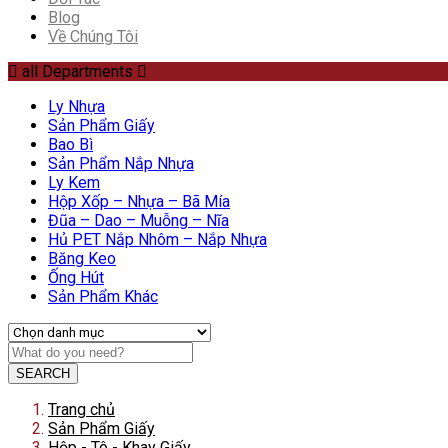
Blog
Về Chúng Tôi
all Departments
Ly Nhựa
Sản Phẩm Giấy
Bao Bì
Sản Phẩm Nắp Nhựa
Ly Kem
Hộp Xốp – Nhựa – Bã Mía
Đũa – Dao – Muỗng – Nĩa
Hủ PET Nắp Nhôm – Nắp Nhựa
Băng Keo
Ống Hút
Sản Phẩm Khác
SEARCH
Trang chủ
Sản Phẩm Giấy
Hộp - Tô - Khay Giấy