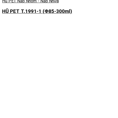
Hủ PET Nắp Nhôm - Nắp Nhựa
HŨ PET T.1991-1 (Φ85-300ml)