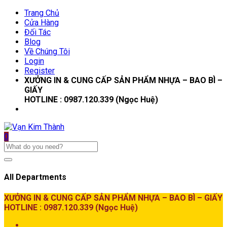
Trang Chủ
Cửa Hàng
Đối Tác
Blog
Về Chúng Tôi
Login
Register
XƯỞNG IN & CUNG CẤP SẢN PHẨM NHỰA – BAO BÌ –
GIẤY
HOTLINE : 0987.120.339 (Ngọc Huệ)
0
All Departments
XƯỞNG IN & CUNG CẤP SẢN PHẨM NHỰA – BAO BÌ – GIẤY
HOTLINE : 0987.120.339 (Ngọc Huệ)