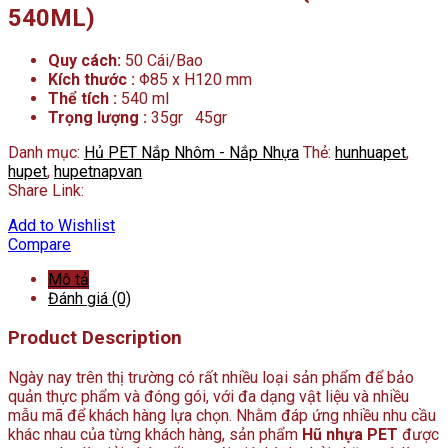
540ML)
Quy cách:
50 Cái/Bao
Kích thước :
Φ85 x H120 mm
Thể tích :
540 ml
Trọng lượng :
35gr 45gr
Danh mục:
Hủ PET Nắp Nhôm - Nắp Nhựa
Thẻ:
hunhuapet
,
hupet
,
hupetnapvan
Share Link:
Add to Wishlist
Compare
Mô tả
Đánh giá (0)
Product Description
Ngày nay trên thị trường có rất nhiều loại sản phẩm để bảo
quản thực phẩm và đóng gói, với đa dạng vật liệu và nhiều
mẫu mã để khách hàng lựa chọn. Nhằm đáp ứng nhiều nhu cầu
khác nhau của từng khách hàng, sản phẩm
Hũ nhựa PET
được