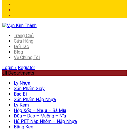
Trang Chủ
Cửa Hàng
Đối Tác
Blog
Về Chúng Tôi
Login /
Register
all Departments
Ly Nhựa
Sản Phẩm Giấy
Bao Bì
Sản Phẩm Nắp Nhựa
Ly Kem
Hộp Xốp – Nhựa – Bã Mía
Đũa – Dao – Muỗng – Nĩa
Hủ PET Nắp Nhôm – Nắp Nhựa
Băng Keo