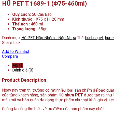
HŨ PET T.1689-1 (Φ75-460ml)
Quy cách:
50 Cái/Bao
Kích thước :
Φ75 x H120 mm
Thể tích :
460 ml
Trọng lượng :
35gr
Danh mục:
Hủ PET Nắp Nhôm - Nắp Nhựa
Thẻ:
hunhuapet
,
hupe
Share Link:
Add to Wishlist
Compare
Mô tả
Đánh giá (0)
Product Description
Ngày nay trên thị trường có rất nhiều loại sản phẩm để bảo qu
của từng khách hàng, sản phẩm
Hũ nhựa PET
được tạo ra như l
mẫu mã và bảo quản đa dạng thực phẩm như hạt khô, gia vị, kẹo,
Chúng ta cùng tìm hiểu về ưu điểm của sản phẩm này nhé!