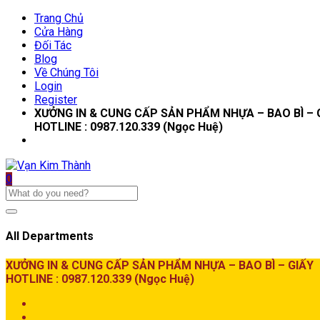
Trang Chủ
Cửa Hàng
Đối Tác
Blog
Về Chúng Tôi
Login
Register
XƯỞNG IN & CUNG CẤP SẢN PHẨM NHỰA – BAO BÌ – 
HOTLINE : 0987.120.339 (Ngọc Huệ)
0
All Departments
XƯỞNG IN & CUNG CẤP SẢN PHẨM NHỰA – BAO BÌ – GIẤY
HOTLINE : 0987.120.339 (Ngọc Huệ)