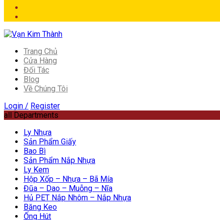
Trang Chủ
Cửa Hàng
Đối Tác
Blog
Về Chúng Tôi
Login /
Register
all Departments
Ly Nhựa
Sản Phẩm Giấy
Bao Bì
Sản Phẩm Nắp Nhựa
Ly Kem
Hộp Xốp – Nhựa – Bã Mía
Đũa – Dao – Muỗng – Nĩa
Hủ PET Nắp Nhôm – Nắp Nhựa
Băng Keo
Ống Hút