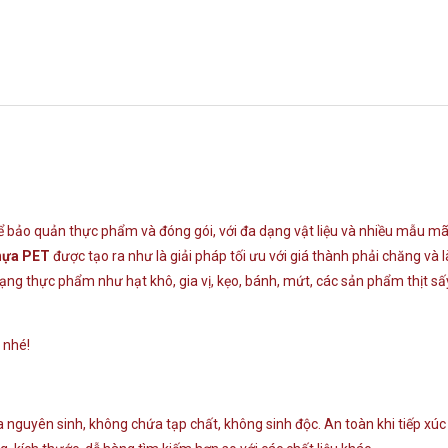
 để bảo quản thực phẩm và đóng gói, với đa dạng vật liệu và nhiều mẫu 
hựa PET
được tạo ra như là giải pháp tối ưu với giá thành phải chăng và l
g thực phẩm như hạt khô, gia vị, kẹo, bánh, mứt, các sản phẩm thịt sấy 
 nhé!
guyên sinh, không chứa tạp chất, không sinh độc. An toàn khi tiếp xúc