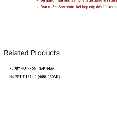
Đa dạng mẫu mã:
Sản phẩm đa dạng hình dáng,
Bảo quản:
Sản phẩm kết hợp nắp đậy kín kèm 
Related Products
HỦ PET NẮP NHÔM - NẮP NHỰA
HŨ PET T.1814-1 (Φ85-930ML)