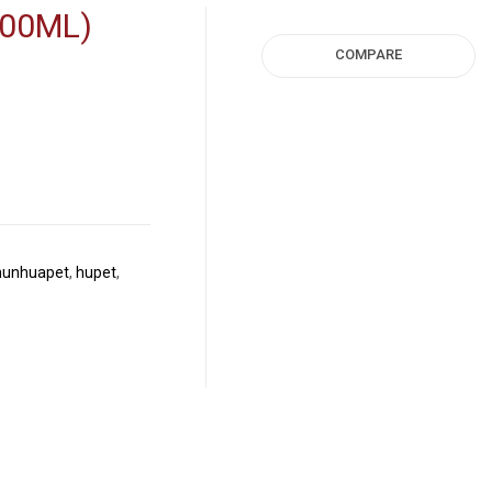
600ML)
COMPARE
hunhuapet
,
hupet
,