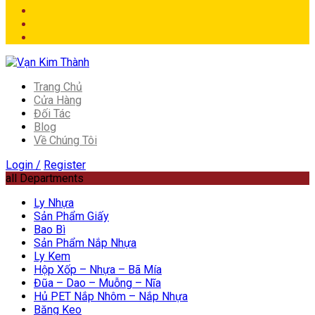
Trang Chủ
Cửa Hàng
Đối Tác
Blog
Về Chúng Tôi
Login /
Register
all Departments
Ly Nhựa
Sản Phẩm Giấy
Bao Bì
Sản Phẩm Nắp Nhựa
Ly Kem
Hộp Xốp – Nhựa – Bã Mía
Đũa – Dao – Muỗng – Nĩa
Hủ PET Nắp Nhôm – Nắp Nhựa
Băng Keo