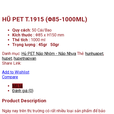
HŨ PET T.1915 (Φ85-1000ML)
Quy cách:
50 Cái/Bao
Kích thước :
Φ85 x H150 mm
Thể tích :
1000 ml
Trọng lượng : 45gr 50gr
Danh mục:
Hủ PET Nắp Nhôm - Nắp Nhựa
Thẻ:
hunhuapet
,
hupet
,
hupetnapvan
Share Link:
Add to Wishlist
Compare
Mô tả
Đánh giá (0)
Product Description
Ngày nay trên thị trường có rất nhiều loại sản phẩm để bảo