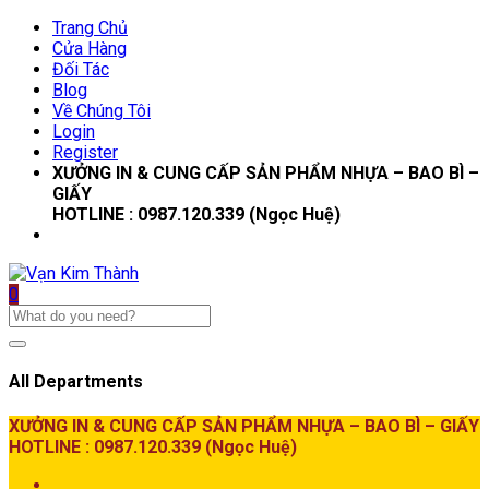
Trang Chủ
Cửa Hàng
Đối Tác
Blog
Về Chúng Tôi
Login
Register
XƯỞNG IN & CUNG CẤP SẢN PHẨM NHỰA – BAO BÌ –
GIẤY
HOTLINE : 0987.120.339 (Ngọc Huệ)
0
All Departments
XƯỞNG IN & CUNG CẤP SẢN PHẨM NHỰA – BAO BÌ – GIẤY
HOTLINE : 0987.120.339 (Ngọc Huệ)