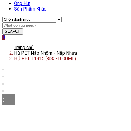
Ống Hút
Sản Phẩm Khác
SEARCH
0
Trang chủ
Hủ PET Nắp Nhôm - Nắp Nhựa
HŨ PET T.1915 (Φ85-1000ML)