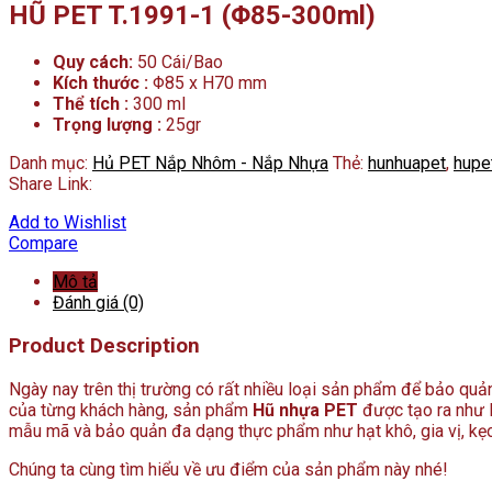
HŨ PET T.1991-1 (Φ85-300ml)
Quy cách:
50 Cái/Bao
Kích thước :
Φ85 x H70 mm
Thể tích :
300 ml
Trọng lượng :
25gr
Danh mục:
Hủ PET Nắp Nhôm - Nắp Nhựa
Thẻ:
hunhuapet
,
hupe
Share Link:
Add to Wishlist
Compare
Mô tả
Đánh giá (0)
Product Description
Ngày nay trên thị trường có rất nhiều loại sản phẩm để bảo qu
của từng khách hàng, sản phẩm
Hũ nhựa PET
được tạo ra như l
mẫu mã và bảo quản đa dạng thực phẩm như hạt khô, gia vị, kẹo,
Chúng ta cùng tìm hiểu về ưu điểm của sản phẩm này nhé!