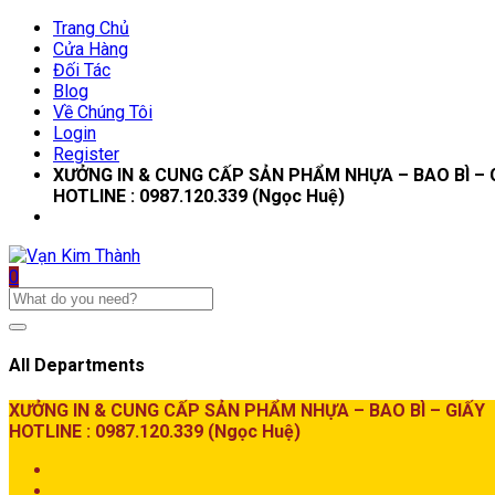
Trang Chủ
Cửa Hàng
Đối Tác
Blog
Về Chúng Tôi
Login
Register
XƯỞNG IN & CUNG CẤP SẢN PHẨM NHỰA – BAO BÌ – 
HOTLINE : 0987.120.339 (Ngọc Huệ)
0
All Departments
XƯỞNG IN & CUNG CẤP SẢN PHẨM NHỰA – BAO BÌ – GIẤY
HOTLINE : 0987.120.339 (Ngọc Huệ)