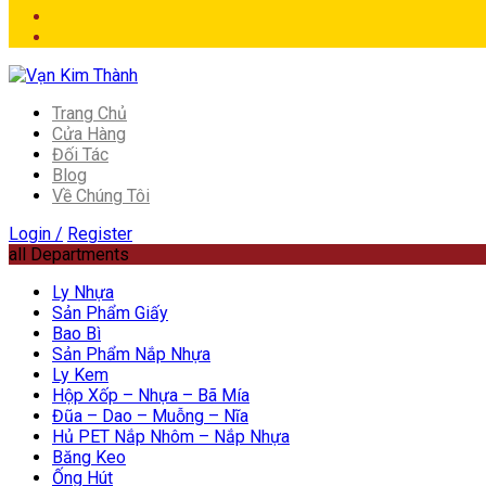
Trang Chủ
Cửa Hàng
Đối Tác
Blog
Về Chúng Tôi
Login /
Register
all Departments
Ly Nhựa
Sản Phẩm Giấy
Bao Bì
Sản Phẩm Nắp Nhựa
Ly Kem
Hộp Xốp – Nhựa – Bã Mía
Đũa – Dao – Muỗng – Nĩa
Hủ PET Nắp Nhôm – Nắp Nhựa
Băng Keo
Ống Hút