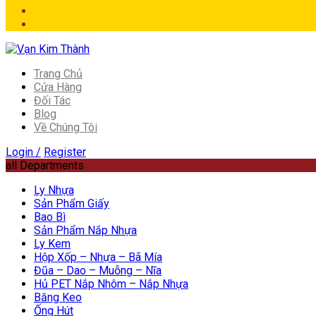
Trang Chủ
Cửa Hàng
Đối Tác
Blog
Về Chúng Tôi
Login /
Register
all Departments
Ly Nhựa
Sản Phẩm Giấy
Bao Bì
Sản Phẩm Nắp Nhựa
Ly Kem
Hộp Xốp – Nhựa – Bã Mía
Đũa – Dao – Muỗng – Nĩa
Hủ PET Nắp Nhôm – Nắp Nhựa
Băng Keo
Ống Hút