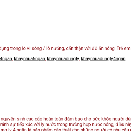
ng trong lò vi sóng / lò nướng, cẩn thận với đồ ăn nóng. Trẻ em
a4ngan
,
khaynhua6ngan
,
khaynhuadungly
,
khaynhuadungly4ngan
nguyên sinh cao cấp hoàn toàn đảm bảo cho sức khỏe người dùng.
tránh sự tiếp xúc với ly nước trong trường hợp nước nóng, điều n
ng ly 4 ngăn là sản phẩm cần thiết cho những người có nhu cầu