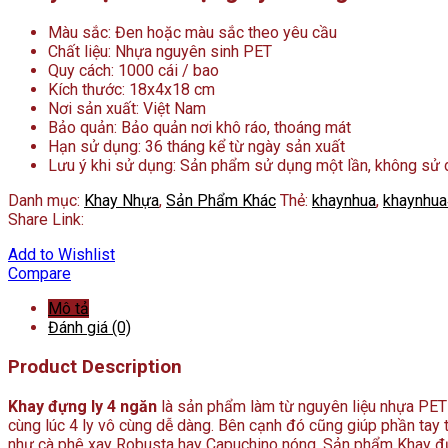
Màu sắc: Đen hoặc màu sắc theo yêu cầu
Chất liệu: Nhựa nguyên sinh PET
Quy cách: 1000 cái / bao
Kích thước: 18x4x18 cm
Nơi sản xuất: Việt Nam
Bảo quản: Bảo quản nơi khô ráo, thoáng mát
Hạn sử dụng: 36 tháng kể từ ngày sản xuất
Lưu ý khi sử dụng: Sản phẩm sử dụng một lần, không sử dụ
Danh mục:
Khay Nhựa
,
Sản Phẩm Khác
Thẻ:
khaynhua
,
khaynhu
Share Link:
Add to Wishlist
Compare
Mô tả
Đánh giá (0)
Product Description
Khay đựng ly 4 ngăn
là sản phẩm làm từ nguyên liệu nhựa PET 
cùng lúc 4 ly vô cùng dễ dàng. Bên cạnh đó cũng giúp phần tay 
như cà phê xay Robusta hay Capuchino nóng. Sản phẩm Khay đự