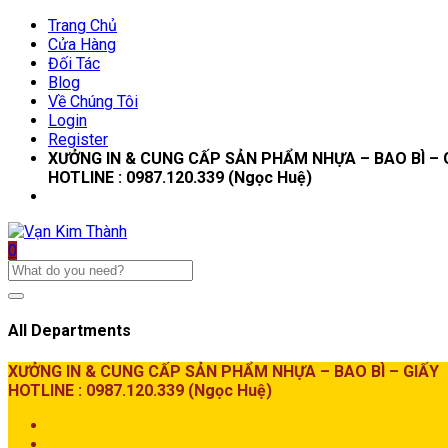
Trang Chủ
Cửa Hàng
Đối Tác
Blog
Về Chúng Tôi
Login
Register
XƯỞNG IN & CUNG CẤP SẢN PHẨM NHỰA – BAO BÌ – 
HOTLINE : 0987.120.339 (Ngọc Huệ)
0
All Departments
XƯỞNG IN & CUNG CẤP SẢN PHẨM NHỰA – BAO BÌ – GIẤY
HOTLINE : 0987.120.339 (Ngọc Huệ)