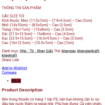
THÔNG TIN SẢN PHẨM
CÁC SIZE TÚI
Kích thước: Mini: (11.5x7cm) – (7.4×4.3cm) – Cao (3cm)
Nhỏ: (14x10cm) – (8.5x5cm) – Cao (3.5cm)
Trung: (16x11cm) – (13x8cm) – Cao (3.5cm)
Dài: (21.5×13.5cm) – 15x8cm) – Cao (4.5cm)
Đại: (23.5×15.5cm) – (16.5×9.5cm ) – Cao (5.5cm)
Cao: (16×12.5cm) – (10.5x7cm) – Cao (7cm)
Danh mục:
Hộp - Tô - Khay Giấy
Thẻ:
khaygiay
,
khaygiaykraft
,
khaykraft
Share Link:
Add to Wishlist
Compare
Mô tả
Product Description
Bên trong thuyền có tráng 1 lớp PE, nên bạn không cần lo sợ
dầu hay nước thấm ra ngoài nhé. Phù hợp đựng: Cà viên chiên,