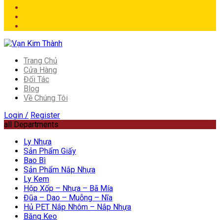
Trang Chủ
Cửa Hàng
Đối Tác
Blog
Về Chúng Tôi
Login /
Register
all Departments
Ly Nhựa
Sản Phẩm Giấy
Bao Bì
Sản Phẩm Nắp Nhựa
Ly Kem
Hộp Xốp – Nhựa – Bã Mía
Đũa – Dao – Muỗng – Nĩa
Hủ PET Nắp Nhôm – Nắp Nhựa
Băng Keo