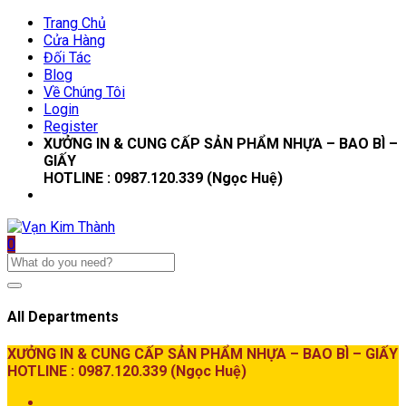
Trang Chủ
Cửa Hàng
Đối Tác
Blog
Về Chúng Tôi
Login
Register
XƯỞNG IN & CUNG CẤP SẢN PHẨM NHỰA – BAO BÌ –
GIẤY
HOTLINE : 0987.120.339 (Ngọc Huệ)
0
All Departments
XƯỞNG IN & CUNG CẤP SẢN PHẨM NHỰA – BAO BÌ – GIẤY
HOTLINE : 0987.120.339 (Ngọc Huệ)