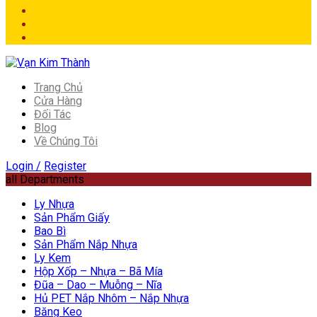
Trang Chủ
Cửa Hàng
Đối Tác
Blog
Về Chúng Tôi
Login /
Register
all Departments
Ly Nhựa
Sản Phẩm Giấy
Bao Bì
Sản Phẩm Nắp Nhựa
Ly Kem
Hộp Xốp – Nhựa – Bã Mía
Đũa – Dao – Muỗng – Nĩa
Hủ PET Nắp Nhôm – Nắp Nhựa
Băng Keo