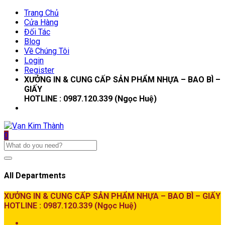
Trang Chủ
Cửa Hàng
Đối Tác
Blog
Về Chúng Tôi
Login
Register
XƯỞNG IN & CUNG CẤP SẢN PHẨM NHỰA – BAO BÌ –
GIẤY
HOTLINE : 0987.120.339 (Ngọc Huệ)
0
All Departments
XƯỞNG IN & CUNG CẤP SẢN PHẨM NHỰA – BAO BÌ – GIẤY
HOTLINE : 0987.120.339 (Ngọc Huệ)