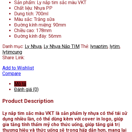
Sản phẩm: Ly nắp tim sắc màu VKT
Chất liệu: Nhựa PP
Dung tích: 700ml
Màu sắc: Trắng sữa
Đường kính miệng: 90mm
Chiều cao: 178mm
Đường kính đáy: 56mm
Danh mục:
Ly Nhựa
,
Ly Nhựa Nắp TIM
Thẻ:
lynaptim
,
lytim
,
lytimcung
Share Link:
Add to Wishlist
Compare
Mô tả
Đánh giá (0)
Product Description
Ly nắp tim sắc màu VKT là sản phẩm ly nhựa có thể tái sử
dụng nhiều lần, có thể dùng kèm với cover in logo, giúp
gia tăng tính thẩm mỹ cho thức uống, giúp tăng giá trị
thương hiệu và thức uống sẽ trong hấp dẫn hơn, mang lại