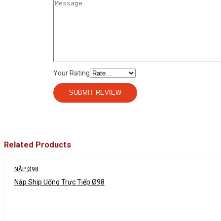
Your Rating
Related Products
NẮP Ø98
Nắp Ship Uống Trực Tiếp Ø98