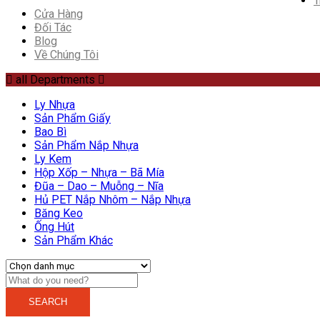
T
Cửa Hàng
Đối Tác
Blog
Về Chúng Tôi
all Departments
Ly Nhựa
Sản Phẩm Giấy
Bao Bì
Sản Phẩm Nắp Nhựa
Ly Kem
Hộp Xốp – Nhựa – Bã Mía
Đũa – Dao – Muỗng – Nĩa
Hủ PET Nắp Nhôm – Nắp Nhựa
Băng Keo
Ống Hút
Sản Phẩm Khác
SEARCH