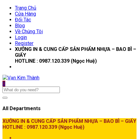
Trang Chủ
Cửa Hàng
Đối Tác
Blog
Về Chúng Tôi
Login
Register
XƯỞNG IN & CUNG CẤP SẢN PHẨM NHỰA – BAO BÌ –
GIẤY
HOTLINE : 0987.120.339 (Ngọc Huệ)
0
All Departments
XƯỞNG IN & CUNG CẤP SẢN PHẨM NHỰA – BAO BÌ – GIẤY
HOTLINE : 0987.120.339 (Ngọc Huệ)