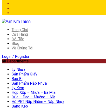
Trang Chủ
Cửa Hàng
Đối Tác
Blog
Về Chúng Tôi
Login /
Register
all Departments
Ly Nhựa
Sản Phẩm Giấy
Bao Bì
Sản Phẩm Nắp Nhựa
Ly Kem
Hộp Xốp – Nhựa – Bã Mía
Đũa – Dao – Muỗng – Nĩa
Hủ PET Nắp Nhôm – Nắp Nhựa
Băng Keo