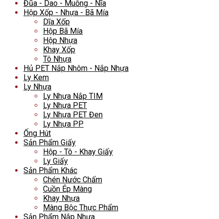
Đũa - Dao - Muỗng - Nĩa
Hộp Xốp - Nhựa - Bã Mía
Dĩa Xốp
Hộp Bã Mía
Hộp Nhựa
Khay Xốp
Tô Nhựa
Hủ PET Nắp Nhôm - Nắp Nhựa
Ly Kem
Ly Nhựa
Ly Nhựa Nắp TIM
Ly Nhựa PET
Ly Nhựa PET Đen
Ly Nhựa PP
Ống Hút
Sản Phẩm Giấy
Hộp - Tô - Khay Giấy
Ly Giấy
Sản Phẩm Khác
Chén Nước Chấm
Cuồn Ép Màng
Khay Nhựa
Màng Bộc Thực Phẩm
Sản Phẩm Nắp Nhựa