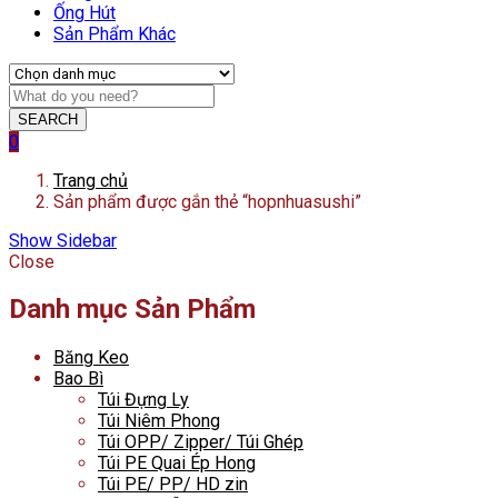
Ống Hút
Sản Phẩm Khác
SEARCH
0
Trang chủ
Sản phẩm được gắn thẻ “hopnhuasushi”
Show Sidebar
Close
Danh mục Sản Phẩm
Băng Keo
Bao Bì
Túi Đựng Ly
Túi Niêm Phong
Túi OPP/ Zipper/ Túi Ghép
Túi PE Quai Ép Hong
Túi PE/ PP/ HD zin