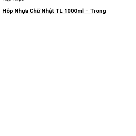
Hôp Nhựa Chữ Nhật TL 1000ml – Trong