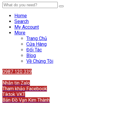
Home
Search
My Account
More
Trang Chủ
Cửa Hàng
Đối Tác
Blog
Về Chúng Tôi
0987 120 339
Liên hệ
Nhắn tin Zalo
Tham khảo Facebook
Tiktok VKT
Bản Đồ Vạn Kim Thành