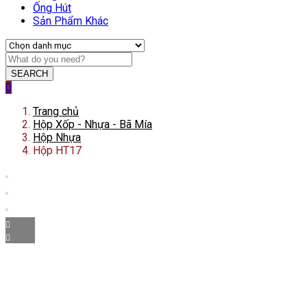
Ống Hút
Sản Phẩm Khác
SEARCH
0
Trang chủ
Hộp Xốp - Nhựa - Bã Mía
Hộp Nhựa
Hộp HT17