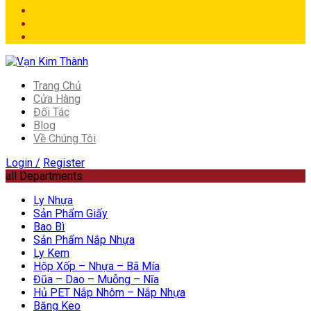
Trang Chủ
Cửa Hàng
Đối Tác
Blog
Về Chúng Tôi
Login /
Register
all Departments
Ly Nhựa
Sản Phẩm Giấy
Bao Bì
Sản Phẩm Nắp Nhựa
Ly Kem
Hộp Xốp – Nhựa – Bã Mía
Đũa – Dao – Muỗng – Nĩa
Hủ PET Nắp Nhôm – Nắp Nhựa
Băng Keo