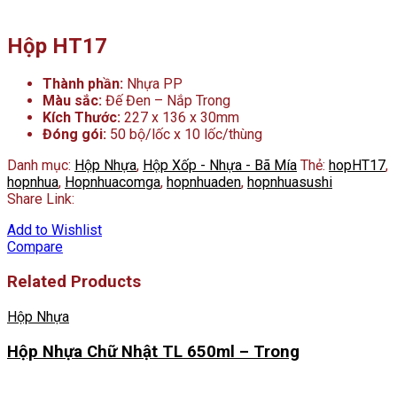
Hộp HT17
Thành phần:
Nhựa PP
Màu sắc:
Đế Đen – Nắp Trong
Kích Thước:
227 x 136 x 30mm
Đóng gói:
50 bộ/lốc x 10 lốc/thùng
Danh mục:
Hộp Nhựa
,
Hộp Xốp - Nhựa - Bã Mía
Thẻ:
hopHT17
,
hopnhua
,
Hopnhuacomga
,
hopnhuaden
,
hopnhuasushi
Share Link:
Add to Wishlist
Compare
Related Products
Hộp Nhựa
Hộp Nhựa Chữ Nhật TL 650ml – Trong