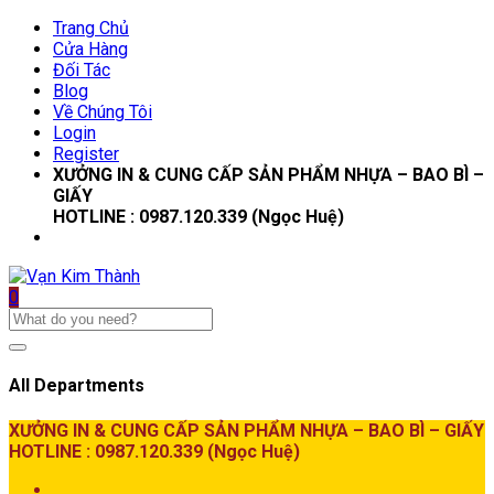
Trang Chủ
Cửa Hàng
Đối Tác
Blog
Về Chúng Tôi
Login
Register
XƯỞNG IN & CUNG CẤP SẢN PHẨM NHỰA – BAO BÌ –
GIẤY
HOTLINE : 0987.120.339 (Ngọc Huệ)
0
All Departments
XƯỞNG IN & CUNG CẤP SẢN PHẨM NHỰA – BAO BÌ – GIẤY
HOTLINE : 0987.120.339 (Ngọc Huệ)