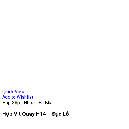
Quick View
Add to Wishlist
Hộp Xốp - Nhựa - Bã Mía
Hộp Vịt Quay H14 – Đục Lỗ