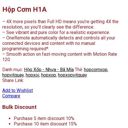
Hộp Cơm H1A
– 4X more pixels than Full HD means you’re getting 4X the
resolution, so you’ll clearly see the difference.
– See vibrant and pure color for a realistic experience.
– OneRemote automatically detects and controls all your
connected devices and content with no manual
programming required*.
– Smooth action on fast-moving content with Motion Rate
120
Danh mục:
Hộp Xốp - Nhựa - Bã Mía
Thẻ:
hopcomxop
,
hopvitquay
,
hopxoi
,
hopxop
,
hopxopvitquay
Share Link:
Add to Wishlist
Compare
Bulk Discount
Purchase 5 item discount 10%
Purchase 10 item discount 15%