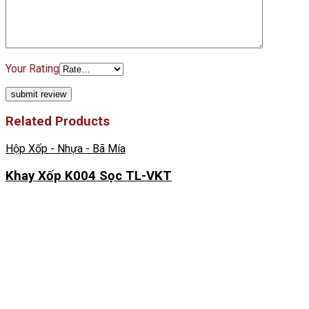
Your Rating
Related Products
Hộp Xốp - Nhựa - Bã Mía
Khay Xốp K004 Sọc TL-VKT