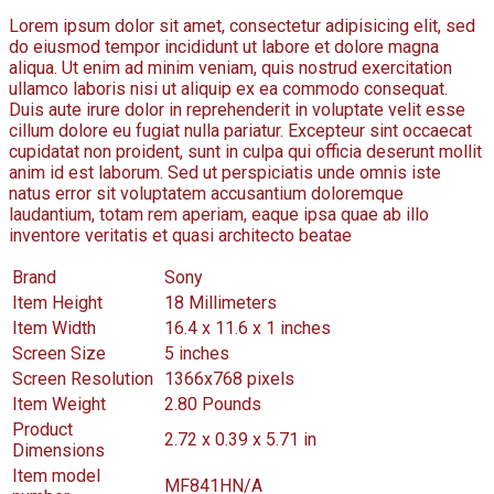
Lorem ipsum dolor sit amet, consectetur adipisicing elit, sed
do eiusmod tempor incididunt ut labore et dolore magna
aliqua. Ut enim ad minim veniam, quis nostrud exercitation
ullamco laboris nisi ut aliquip ex ea commodo consequat.
Duis aute irure dolor in reprehenderit in voluptate velit esse
cillum dolore eu fugiat nulla pariatur. Excepteur sint occaecat
cupidatat non proident, sunt in culpa qui officia deserunt mollit
anim id est laborum. Sed ut perspiciatis unde omnis iste
natus error sit voluptatem accusantium doloremque
laudantium, totam rem aperiam, eaque ipsa quae ab illo
inventore veritatis et quasi architecto beatae
Brand
Sony
Item Height
18 Millimeters
Item Width
16.4 x 11.6 x 1 inches
Screen Size
5 inches
Screen Resolution
1366x768 pixels
Item Weight
2.80 Pounds
Product
2.72 x 0.39 x 5.71 in
Dimensions
Item model
MF841HN/A