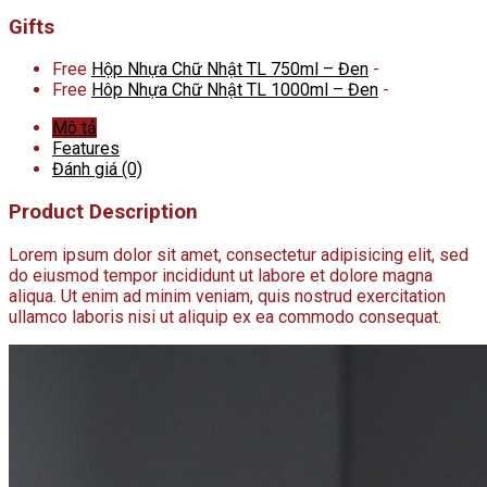
Gifts
Free
Hộp Nhựa Chữ Nhật TL 750ml – Đen
-
Free
Hôp Nhựa Chữ Nhật TL 1000ml – Đen
-
Mô tả
Features
Đánh giá (0)
Product Description
Lorem ipsum dolor sit amet, consectetur adipisicing elit, sed
do eiusmod tempor incididunt ut labore et dolore magna
aliqua. Ut enim ad minim veniam, quis nostrud exercitation
ullamco laboris nisi ut aliquip ex ea commodo consequat.