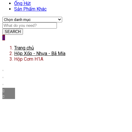
Ống Hút
Sản Phẩm Khác
SEARCH
0
Trang chủ
Hộp Xốp - Nhựa - Bã Mía
Hộp Cơm H1A