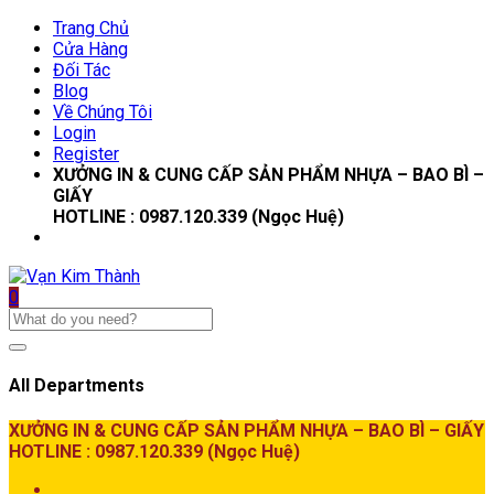
Trang Chủ
Cửa Hàng
Đối Tác
Blog
Về Chúng Tôi
Login
Register
XƯỞNG IN & CUNG CẤP SẢN PHẨM NHỰA – BAO BÌ –
GIẤY
HOTLINE : 0987.120.339 (Ngọc Huệ)
0
All Departments
XƯỞNG IN & CUNG CẤP SẢN PHẨM NHỰA – BAO BÌ – GIẤY
HOTLINE : 0987.120.339 (Ngọc Huệ)