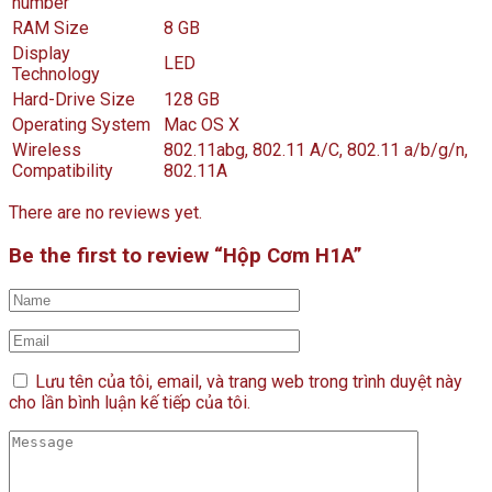
number
RAM Size
8 GB
Display
LED
Technology
Hard-Drive Size
128 GB
Operating System
Mac OS X
Wireless
802.11abg, 802.11 A/C, 802.11 a/b/g/n,
Compatibility
802.11A
There are no reviews yet.
Be the first to review “Hộp Cơm H1A”
Lưu tên của tôi, email, và trang web trong trình duyệt này
cho lần bình luận kế tiếp của tôi.