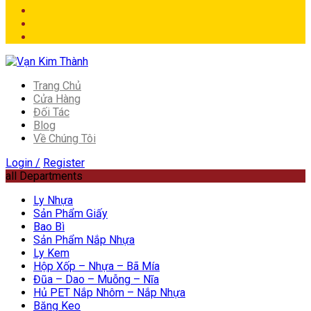
Trang Chủ
Cửa Hàng
Đối Tác
Blog
Về Chúng Tôi
Login /
Register
all Departments
Ly Nhựa
Sản Phẩm Giấy
Bao Bì
Sản Phẩm Nắp Nhựa
Ly Kem
Hộp Xốp – Nhựa – Bã Mía
Đũa – Dao – Muỗng – Nĩa
Hủ PET Nắp Nhôm – Nắp Nhựa
Băng Keo