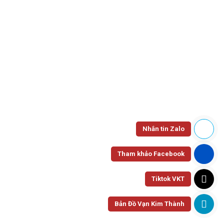
HỘP XỐP - NHỰA - BÃ MÍA
Hộp Cơm H1A
Nhắn tin Zalo
Tham khảo Facebook
Tiktok VKT
Bản Đồ Vạn Kim Thành