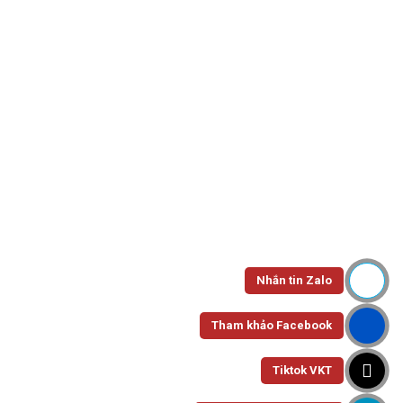
All Departments
Trang chủ
Sản phẩm được gắn thẻ “napcauthappet”
Show Sidebar
Nhắn tin Zalo
NẮP Ø95
Nắp Cầu Thấp Ø95
Tham khảo Facebook
Tiktok VKT