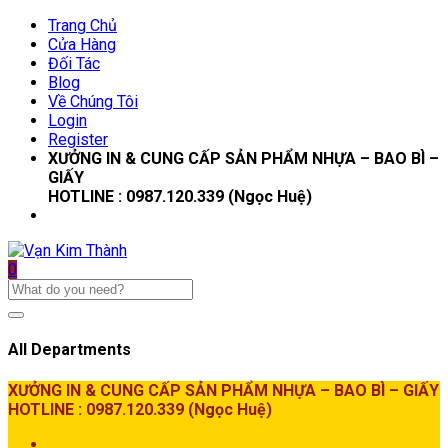
Trang Chủ
Cửa Hàng
Đối Tác
Blog
Về Chúng Tôi
Login
Register
XƯỞNG IN & CUNG CẤP SẢN PHẨM NHỰA – BAO BÌ –
GIẤY
HOTLINE : 0987.120.339 (Ngọc Huệ)
0
All Departments
XƯỞNG IN & CUNG CẤP SẢN PHẨM NHỰA – BAO BÌ – GIẤY
HOTLINE : 0987.120.339 (Ngọc Huệ)