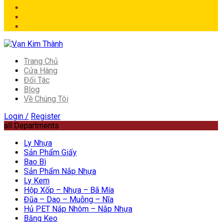
Trang Chủ
Cửa Hàng
Đối Tác
Blog
Về Chúng Tôi
Login /
Register
all Departments
Ly Nhựa
Sản Phẩm Giấy
Bao Bì
Sản Phẩm Nắp Nhựa
Ly Kem
Hộp Xốp – Nhựa – Bã Mía
Đũa – Dao – Muỗng – Nĩa
Hủ PET Nắp Nhôm – Nắp Nhựa
Băng Keo