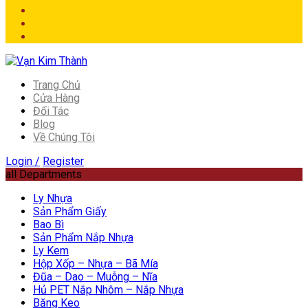
Trang Chủ
Cửa Hàng
Đối Tác
Blog
Về Chúng Tôi
Login /
Register
all Departments
Ly Nhựa
Sản Phẩm Giấy
Bao Bì
Sản Phẩm Nắp Nhựa
Ly Kem
Hộp Xốp – Nhựa – Bã Mía
Đũa – Dao – Muỗng – Nĩa
Hủ PET Nắp Nhôm – Nắp Nhựa
Băng Keo