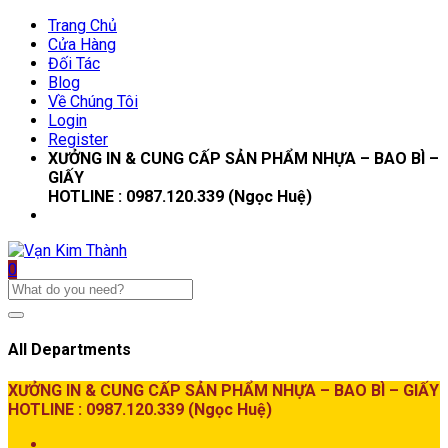
Trang Chủ
Cửa Hàng
Đối Tác
Blog
Về Chúng Tôi
Login
Register
XƯỞNG IN & CUNG CẤP SẢN PHẨM NHỰA – BAO BÌ –
GIẤY
HOTLINE : 0987.120.339 (Ngọc Huệ)
0
All Departments
XƯỞNG IN & CUNG CẤP SẢN PHẨM NHỰA – BAO BÌ – GIẤY
HOTLINE : 0987.120.339 (Ngọc Huệ)