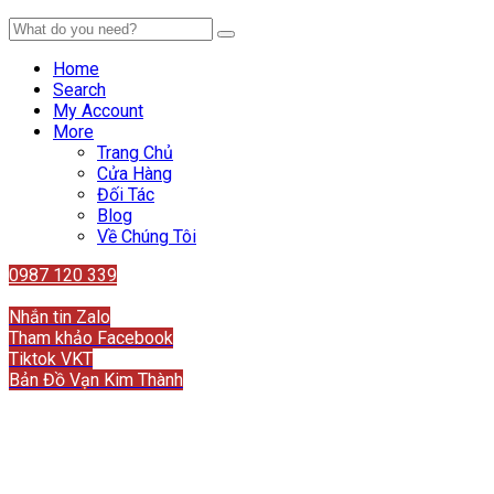
Home
Search
My Account
More
Trang Chủ
Cửa Hàng
Đối Tác
Blog
Về Chúng Tôi
0987 120 339
Liên hệ
Nhắn tin Zalo
Tham khảo Facebook
Tiktok VKT
Bản Đồ Vạn Kim Thành