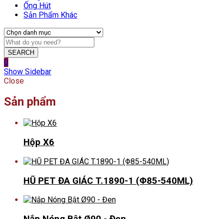
Ống Hút
Sản Phẩm Khác
SEARCH
0
Show Sidebar
Close
Sản phẩm
Hộp X6
HŨ PET ĐA GIÁC T.1890-1 (Φ85-540ML)
Nắp Nóng Bật Ø90 - Đen