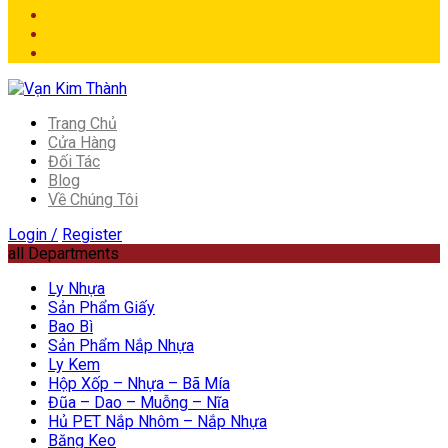
Trang Chủ
Cửa Hàng
Đối Tác
Blog
Về Chúng Tôi
Login /
Register
all Departments
Ly Nhựa
Sản Phẩm Giấy
Bao Bì
Sản Phẩm Nắp Nhựa
Ly Kem
Hộp Xốp – Nhựa – Bã Mía
Đũa – Dao – Muỗng – Nĩa
Hủ PET Nắp Nhôm – Nắp Nhựa
Băng Keo