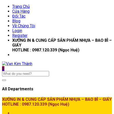
Trang Chủ
Cửa Hàng
Đối Tác
Blog
Về Chúng Tôi
Login
Register
XƯỞNG IN & CUNG CẤP SẢN PHẨM NHỰA – BAO BÌ –
GIẤY
HOTLINE : 0987.120.339 (Ngọc Huệ)
0
All Departments
XƯỞNG IN & CUNG CẤP SẢN PHẨM NHỰA – BAO BÌ – GIẤY
HOTLINE : 0987.120.339 (Ngọc Huệ)